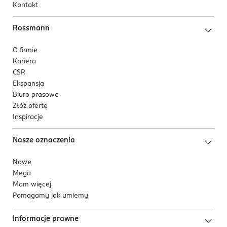
Kontakt
Włosy są zregenerowane, mocne i sprężyste. Loki oraz
fale zyskują lepsze podkreślenie, naturalny blask i
Rossmann
pełen witalności wygląd.
O firmie
Kariera
CSR
Ekspansja
Biuro prasowe
Złóż ofertę
Inspiracje
Nasze oznaczenia
Nowe
Mega
Mam więcej
Pomagamy jak umiemy
Informacje prawne