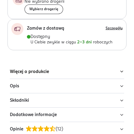
Nie wybrano drogerii
Wybierz drogerię
Zamów z dostawą
Szczegóły
Dostępny
U Ciebie zwykle w ciągu
2-3 dni
roboczych
Więcej o produkcie
Opis
Składniki
Odżywka wzmacniająca skręt loków Petal
Fresh Pure Regenerating Seaweed & Sea
Dodatkowe informacje
Salt
Ingredients: : AQUA, SODIUM CHLORIDE, MAGNESIUM
SULFATE, GLYCERIN, FUCUS VESICULOSUS EXTRACT,
Naturalna odżywka bez spłukiwania z algami i solą
Opinie
(
12
)
CETRIMONIUM CHLORIDE, XYLITOL, SORBITOL,
PRZYGOTOWANIE I STOSOWANIE
morską, która regeneruje, wzmacnia oraz nawilża