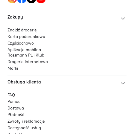
elastyczne z rozświetlonym wykończeniem.
OSOBA/PODMIOT ODPOWIEDZIALNY
ROSSMANN SDP SP. z o.o.
Zakupy
św. Teresy 109
91-222 Łódź
Znajdź drogerię
Karta podarunkowa
Kod EAN
Czyściochowo
4 067971 053844
Aplikacja mobilna
Rossmann PL i Klub
Drogeria internetowa
Marki
Obsługa klienta
FAQ
Pomoc
Dostawa
Płatność
Zwroty i reklamacje
Dostępność usług