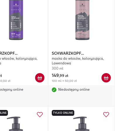
RZKOPF
SCHWARZKOPF
 włosów, koloryzująca,
maska do włosów, koloryzująca,
SIONAL
Chroma ID
PROFESSIONAL
Chroma ID
a
Lawendowa
300 ml
149
zł
,
99 zł
0,00 zł
100 ml = 50,00 zł
ostępny online
Niedostępny online
LINE
TYLKO ONLINE