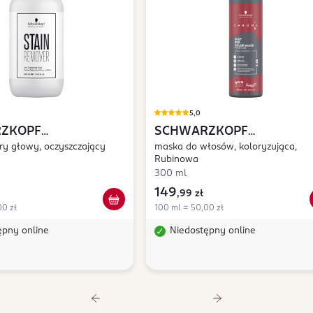
5,0
ZKOPF
SCHWARZKOPF
SIONAL
ry głowy, oczyszczający
Stain
PROFESSIONAL
maska do włosów, koloryzująca,
Chroma ID
Rubinowa
r
300 ml
149
,
99 zł
00 zł
100 ml = 50,00 zł
ępny online
Niedostępny online