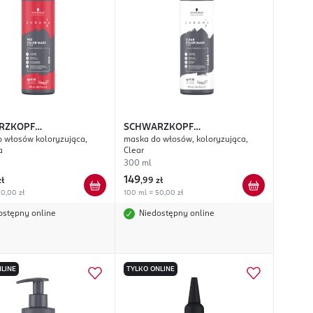
RZKOPF
SCHWARZKOPF
 włosów koloryzująca,
maska do włosów, koloryzująca,
SIONAL
Chroma ID
PROFESSIONAL
Chroma ID
a
Clear
300 ml
149
zł
,
99 zł
0,00 zł
100 ml = 50,00 zł
ostępny online
Niedostępny online
LINE
TYLKO ONLINE