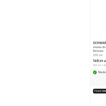
SCHWAR
maska do 
PROFES
Beżowa
300 ml
149
,
99 z
100 ml = 50
Niedo
TYLKO ON