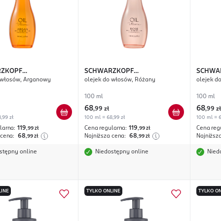
ZKOPF
SCHWARZKOPF
SCHWA
 włosów, Arganowy
olejek do włosów, Różany
olejek d
SIONAL
Oil Ultime
PROFESSIONAL
Oil Ultime
PROFES
100 ml
100 ml
68
68
,
99 zł
,
99 zł
,99 zł
100 ml = 68,99 zł
100 ml = 6
larna:
119
Cena regularna:
119
Cena reg
,99
zł
,99
zł
 cena:
68
Najniższa cena:
68
Najniższ
,99
zł
,99
zł
stępny online
Niedostępny online
Nied
LINE
TYLKO ONLINE
TYLKO ON