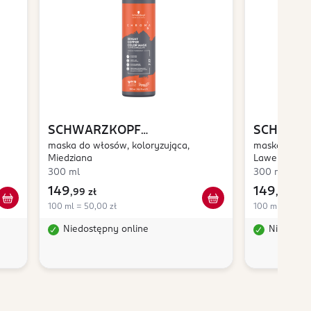
SCHWARZKOPF
SCHWAR
PROFESSIONAL
maska do włosów, koloryzująca,
Chroma ID
PROFESS
maska do wło
Miedziana
Lawendowa
300 ml
300 ml
149
149
,
99 zł
,
99 zł
100 ml = 50,00 zł
100 ml = 50,00
Niedostępny online
Niedostę