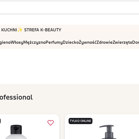
 W KUCHNI
✨ STREFA K-BEAUTY
igiena
Włosy
Mężczyzna
Perfumy
Dziecko
Żywność
Zdrowie
Zwierzęta
Dom
ofessional
TYLKO ONLINE