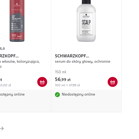
5,0
RZKOPF
SCHWARZKOPF
 włosów, koloryzująca,
serum do skóry głowy, ochronne
SIONAL
Chroma ID
PROFESSIONAL
Scalp Protect
a
150 ml
56
zł
,
99 zł
0,00 zł
100 ml = 37,99 zł
ostępny online
Niedostępny online