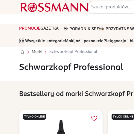
PROMOCJE
GAZETKA
☀️ PORADNIK SPF
🧑🏻‍🍳 PRZYDATNE
Wszystkie kategorie
Makijaż i paznokcie
Pielęgnacja i h
Marki
Schwarzkopf Professional
Schwarzkopf Professional
Bestsellery od marki Schwarzkopf Pr
TYLKO ONLINE
TYLKO ONLINE