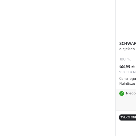
SCHWAR
olejek do
PROFES
100 ml
68
,
99 zł
100 ml = 68
Cena regu
Najniższa
Niedo
TYLKO ON