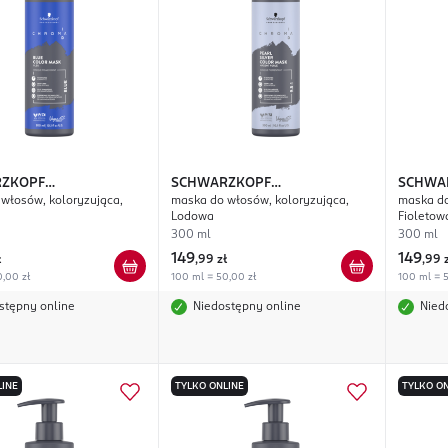
ZKOPF
SCHWARZKOPF
SCHWA
włosów, koloryzująca,
maska do włosów, koloryzująca,
maska do
SIONAL
Chroma ID
PROFESSIONAL
Chroma ID
PROFES
Lodowa
Fioletow
300 ml
300 ml
149
149
ł
,
99 zł
,
99 
,00 zł
100 ml = 50,00 zł
100 ml = 5
stępny online
Niedostępny online
Nied
LINE
TYLKO ONLINE
TYLKO ON