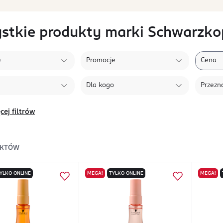
stkie produkty marki Schwarzkop
e
Promocje
Cena
Dla kogo
Przezn
cej filtrów
KTÓW
YLKO ONLINE
MEGA!
TYLKO ONLINE
MEGA!