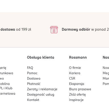
 dostawa
od 199 zł
Darmowy odbiór
w ponad 2
Obsługa klienta
Rossmann
Nas
erię
FAQ
O firmie
No
arunkowa
Pomoc
Kariera
Me
owo
Dostawa
CSR
Mam
mobilna
Płatność
Ekspansja
Pom
L i Klub
Zwroty i reklamacje
Biuro prasowe
nternetowa
Dostępność usług
Złóż ofertę
Kontakt
Inspiracje