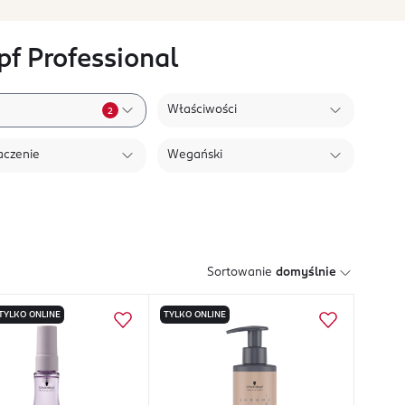
f Professional
Właściwości
2
aczenie
Wegański
Sortowanie
domyślnie
TYLKO ONLINE
TYLKO ONLINE