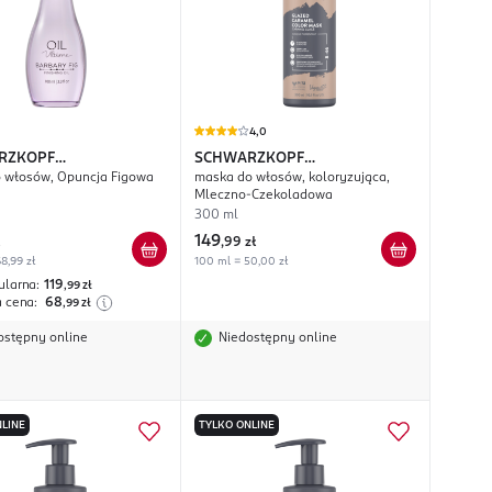
4,0
RZKOPF
SCHWARZKOPF
o włosów, Opuncja Figowa
maska do włosów, koloryzująca,
SIONAL
Oil Ultime
PROFESSIONAL
Chroma ID
Mleczno-Czekoladowa
300 ml
149
,
99 zł
8,99 zł
100 ml = 50,00 zł
ularna:
119
,99
zł
a cena:
68
,99
zł
ostępny online
Niedostępny online
LINE
TYLKO ONLINE