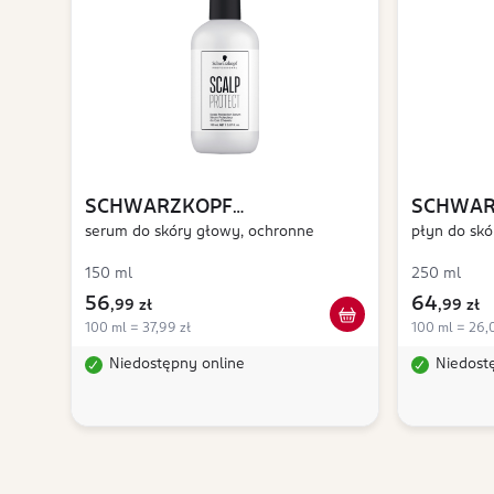
SCHWARZKOPF
SCHWAR
PROFESSIONAL
serum do skóry głowy, ochronne
Scalp Protect
PROFES
płyn do skó
Remove
150 ml
250 ml
56
64
,
99 zł
,
99 zł
100 ml = 37,99 zł
100 ml = 26,
Niedostępny online
Niedost