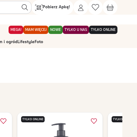
Pobierz Apkę!
MEGA!
MAM WIĘCEJ
NOWE
TYLKO U NAS
TYLKO ONLINE
 i ogród
Lifestyle
Foto
TYLKO ONLINE
TYLKO ONLINE