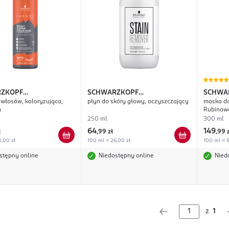
ZKOPF
SCHWARZKOPF
SCHWA
włosów, koloryzująca,
płyn do skóry głowy, oczyszczający
maska do
SIONAL
Chroma ID
PROFESSIONAL
Stain Remover
PROFES
a
Rubinow
250 ml
300 ml
64
149
ł
,
99 zł
,
99 
,00 zł
100 ml = 26,00 zł
100 ml = 5
stępny online
Niedostępny online
Nied
z
1