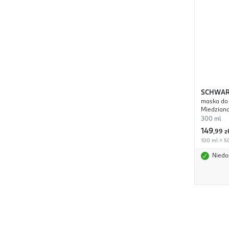
SCHWAR
maska do 
PROFES
Miedzian
300 ml
149
,
99 z
100 ml = 50
Niedo