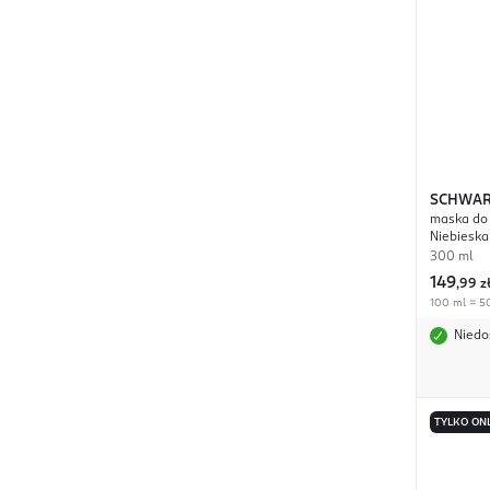
SCHWAR
maska do 
PROFES
Niebieska
300 ml
149
,
99 z
100 ml = 50
Niedo
TYLKO ON