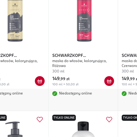
ZKOPF
SCHWARZKOPF
SCHWA
włosów, koloryzująca,
maska do włosów, koloryzująca,
maska do
SIONAL
Chroma ID
PROFESSIONAL
Chroma ID
PROFES
Różowa
Czerwon
300 ml
300 ml
149
149
ł
,
99 zł
,
99 
,00 zł
100 ml = 50,00 zł
100 ml = 5
stępny online
Niedostępny online
Nied
LINE
TYLKO ONLINE
TYLKO ON