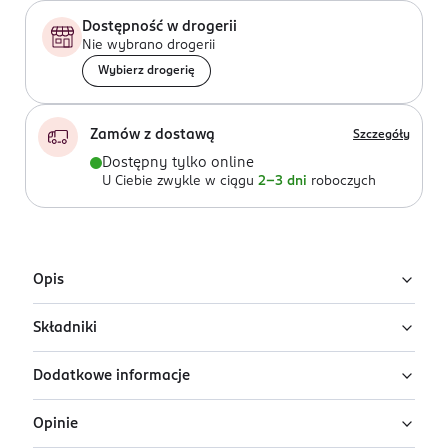
Dostępność w drogerii
Nie wybrano drogerii
Wybierz drogerię
Zamów z dostawą
Szczegóły
Dostępny tylko online
U Ciebie zwykle w ciągu
2-3 dni
roboczych
Opis
Składniki
Olejek do włosów Schwarzkopf Oil Ultime został
stworzony z wykorzystaniem 100% naturalnego,
Dodatkowe informacje
oczyszczonego olejku z opuncji figowej. Intensywnie
Ingredients: Dimethicone, Dimethiconol, Prunus
pielęgnuje, odżywia i regeneruje włosy, bez ich
Armeniaca (Apricot) Kernel Oil, Opuntia Ficus-Indica
Opinie
obciążania.
Seed Oil, Parfum (Fragrance), Linalool, Trisiloxane,
PRZYGOTOWANIE I STOSOWANIE