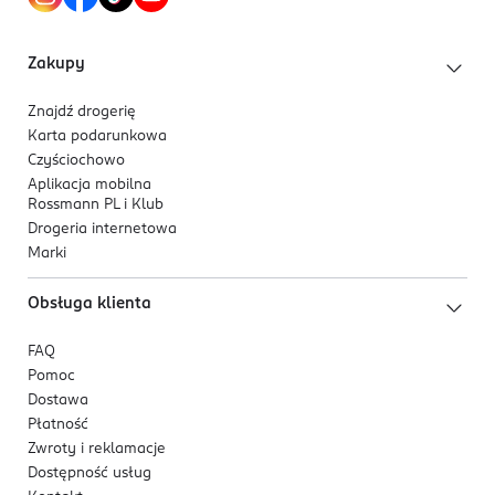
przeciwutleniacze, pomaga również chronić włosy
OSOBA/PODMIOT ODPOWIEDZIALNY
przed wolnymi rodnikami.
ROSSMANN SDP SP. z o.o.
Zakupy
św. Teresy 109
91-222 Łódź
Znajdź drogerię
Karta podarunkowa
Kod EAN
Czyściochowo
4 067971 053882
Aplikacja mobilna
Rossmann PL i Klub
Drogeria internetowa
Marki
Obsługa klienta
FAQ
Pomoc
Dostawa
Płatność
Zwroty i reklamacje
Dostępność usług