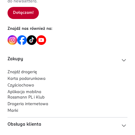
do newslettera.
HEXAMETHYLINDANOPYRAN, LIMONENE, DIMETHYL
Kod EAN
PHENETHYL ACETATE, CI 77891, CI 77492, CI 77491, CI
5 902169 062064
Dołączam!
Sortowanie wg
data: od najnowszej
77499.
Znajdź nas również na:
Zakupy
Znajdź drogerię
Karta podarunkowa
Czyściochowo
Aplikacja mobilna
Rossmann PL i Klub
Drogeria internetowa
Marki
Obsługa klienta