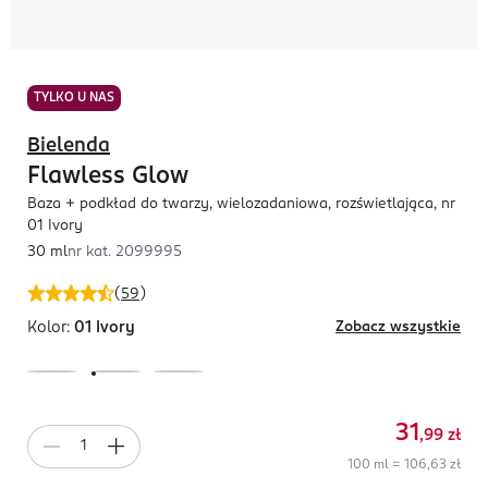
TYLKO U NAS
Bielenda
Flawless Glow
Baza + podkład do twarzy, wielozadaniowa, rozświetlająca, nr
01 Ivory
30 ml
nr kat.
2099995
(
59
)
Kolor:
01 Ivory
Zobacz wszystkie
31
,99
zł
100 ml = 106,63 zł