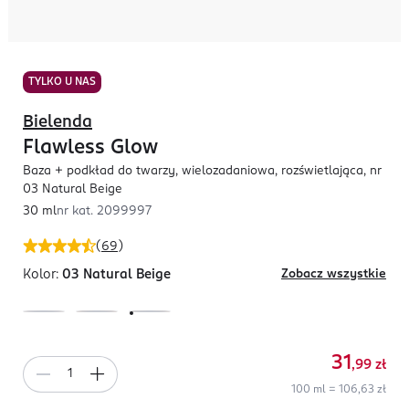
TYLKO U NAS
Bielenda
Flawless Glow
Baza + podkład do twarzy, wielozadaniowa, rozświetlająca, nr
03 Natural Beige
30 ml
nr kat.
2099997
(
69
)
Kolor:
03 Natural Beige
Zobacz wszystkie
31
,99
zł
100 ml = 106,63 zł