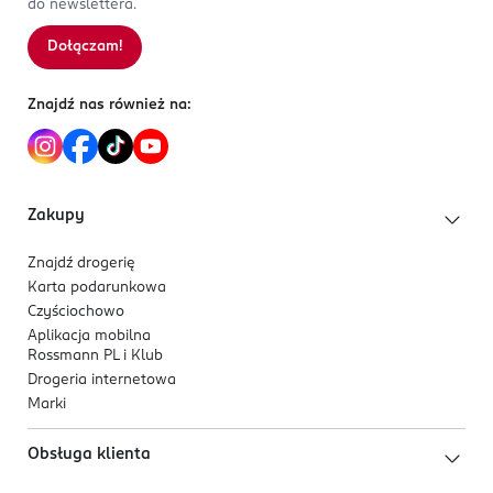
do newslettera.
Kod EAN
5 902169 062088
Dołączam!
Sortowanie wg
data: od najnowszej
Znajdź nas również na:
Zakupy
Znajdź drogerię
Karta podarunkowa
Czyściochowo
Aplikacja mobilna
Rossmann PL i Klub
Drogeria internetowa
Marki
Obsługa klienta