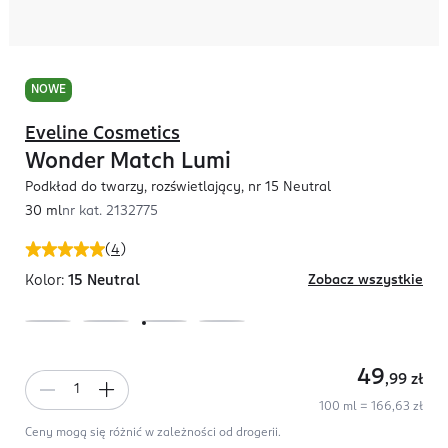
NOWE
Eveline Cosmetics
Wonder Match Lumi
Podkład do twarzy, rozświetlający, nr 15 Neutral
30 ml
nr kat.
2132775
(
4
)
Kolor:
15 Neutral
Zobacz wszystkie
49
,99
zł
100 ml = 166,63 zł
Ceny mogą się różnić w zależności od drogerii.