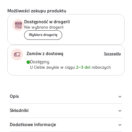
Możliwości zakupu produktu
Dostępność w drogerii
Nie wybrano drogerii
Wybierz drogerię
Zamów z dostawą
Szczegóły
Dostępny
U Ciebie zwykle w ciągu
2-3 dni
roboczych
Opis
Składniki
Rozświetlający podkład do twarzy Eveline
Wonder Match Lumi w odcieniu Neutral
Dodatkowe informacje
Ingredients: : AQUA, DIMETHICONE, ISODODECANE,
Lekki podkład rozświetlający Eveline Wonder Match