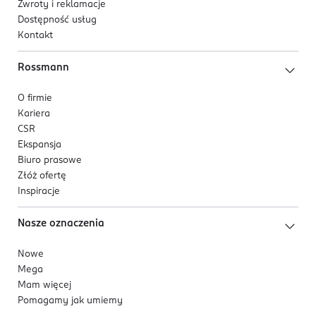
Peptydy
wspierają elastyczność skóry,
Zwroty i reklamacje
poprawiają jej napięcie i redukują widoczność
Dostępność usług
Kontakt
drobnych zmarszczek.
Rossmann
O firmie
Kariera
CSR
Ekspansja
Biuro prasowe
Złóż ofertę
Inspiracje
Nasze oznaczenia
Nowe
Mega
Mam więcej
Pomagamy jak umiemy