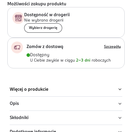
Możliwości zakupu produktu
Dostępność w drogerii
Nie wybrano drogerii
Wybierz drogerię
Zamów z dostawą
Szczegóły
Dostępny
U Ciebie zwykle w ciągu
2-3 dni
roboczych
Więcej o produkcie
Opis
Składniki
Luksusowy podkład Wonder Match jest innowacyjnym
połączeniem produktu do makijażu z produktem do