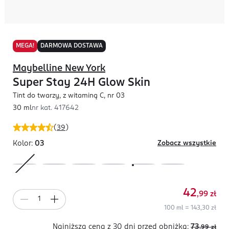
MEGA!
DARMOWA DOSTAWA
Maybelline New York
Super Stay 24H Glow Skin
Tint do twarzy, z witaminą C, nr 03
30 ml
nr kat.
417642
(
39
)
Kolor:
03
Zobacz wszystkie
42
,99
zł
100 ml = 143,30 zł
Najniższa cena z 30 dni
przed obniżką:
73
,99
zł