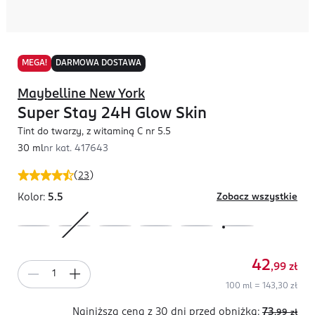
MEGA!
DARMOWA DOSTAWA
Maybelline New York
Super Stay 24H Glow Skin
Tint do twarzy, z witaminą C nr 5.5
30 ml
nr kat.
417643
(
23
)
Kolor:
5.5
Zobacz wszystkie
42
,99
zł
100 ml = 143,30 zł
Najniższa cena z 30 dni
przed obniżką:
73
,99
zł