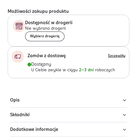
Możliwości zakupu produktu
Dostępność w drogerii
Nie wybrano drogerii
Wybierz drogerię
Zamów z dostawą
Szczegóły
Dostępny
U Ciebie zwykle w ciągu
2-3 dni
roboczych
Opis
Składniki
Kryjący podkład w kompakcie TIRTIR Mask Fit Red
Cushion w kolorze 23N Sand. Zapewnia półmatowe
Dodatkowe informacje
wykończenie i do 72 godzin krycia.
Ingredients: : AQUA, CYCLOPENTASILOXANE, TITANIUM