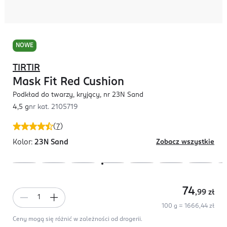
NOWE
TIRTIR
Mask Fit Red Cushion
Podkład do twarzy, kryjący, nr 23N Sand
4,5 g
nr kat.
2105719
(
7
)
Kolor:
23N Sand
Zobacz wszystkie
74
,99
zł
100 g = 1666,44 zł
Ceny mogą się różnić w zależności od drogerii.