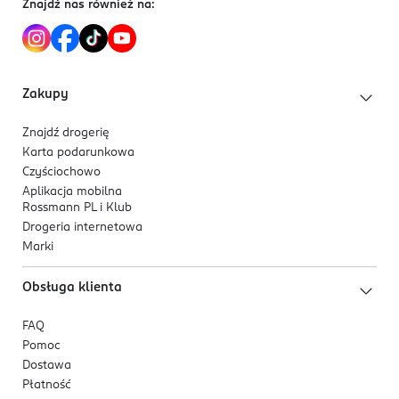
Znajdź nas również na:
CROSSPOLYMER, HIBISCUS SABDARIFFA FLOWER
EXTRACT, ASTAXANTHIN, ROSA RUGOSA FLOWER
EXTRACT, PANCRATIUM MARITIMUM EXTRACT,
NYMPHAEA ALBA FLOWER EXTRACT, PROPOLIS EXTRACT.
Zakupy
Znajdź drogerię
Karta podarunkowa
Czyściochowo
Aplikacja mobilna
Rossmann PL i Klub
Drogeria internetowa
Marki
Obsługa klienta
FAQ
Pomoc
Dostawa
Płatność