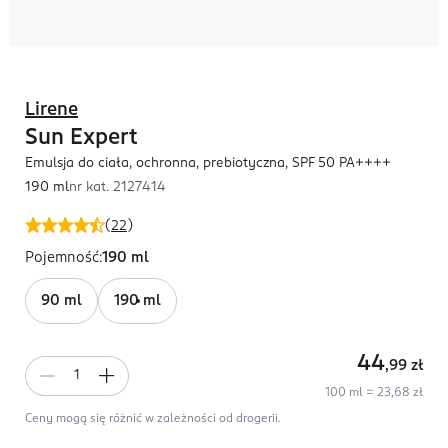
Lirene
Sun Expert
Emulsja do ciała, ochronna, prebiotyczna, SPF 50 PA++++
190 ml
nr kat.
2127414
(
22
)
Pojemność
:
190 ml
90 ml
190 ml
44
,99
zł
100 ml = 23,68 zł
Ceny mogą się różnić w zależności od drogerii.