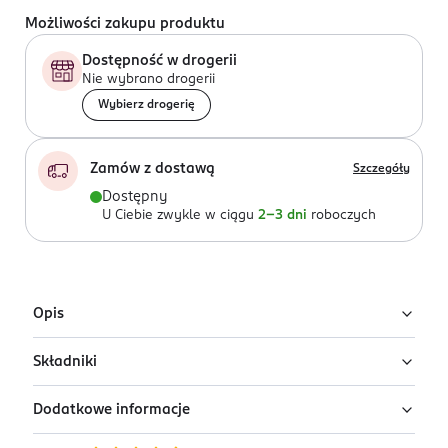
Możliwości zakupu produktu
Dostępność w drogerii
Nie wybrano drogerii
Wybierz drogerię
Zamów z dostawą
Szczegóły
Dostępny
U Ciebie zwykle w ciągu
2-3 dni
roboczych
Opis
Składniki
Prebiotyczna emulsja ochronna do ciała
Lirene Sun Expert SPF 50
Dodatkowe informacje
Ingredients: AQUA, PENTYLENE GLYCOL, OCTOCRYLENE,
Prebiotyczna emulsja do opalania SPF 50 zapewnia
ETHYLHEXYL METHOXYCINNAMATE, ISOPROPYL
bardzo wysoką ochronę przed promieniowaniem UVA i