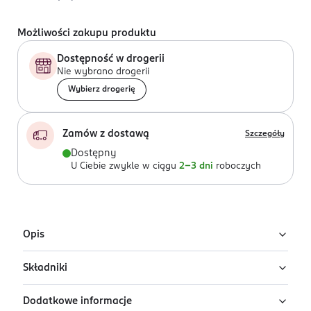
Możliwości zakupu produktu
Dostępność w drogerii
Nie wybrano drogerii
Wybierz drogerię
Zamów z dostawą
Szczegóły
Dostępny
U Ciebie zwykle w ciągu
2-3 dni
roboczych
Opis
Składniki
Czarne rajstopy 15 den Onatu Bikini Forte,
rozmiar 3 (M)
Dodatkowe informacje
90% poliamid, 10% elastan
Bikini Forte 15 den to lekkie, elastyczne rajstopy