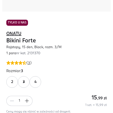
TYLKO U NAS
ONATU
Bikini Forte
Rajstopy, 15 den, Black, rozm. 3/M
1 para
nr kat.
2131370
(
3
)
Rozmiar
:
3
2
3
4
15
,99
zł
1 szt. = 15,99 zł
Ceny mogą się różnić w zależności od drogerii.