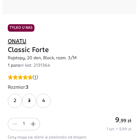
TYLKO U NAS
ONATU
Classic Forte
Rajstopy, 20 den, Black, rozm. 3/M
1 para
nr kat.
2131364
(
1
)
Rozmiar
:
3
2
3
4
9
,99
zł
1 szt. = 9,99 zł
Ceny mogą się różnić w zależności od drogerii.