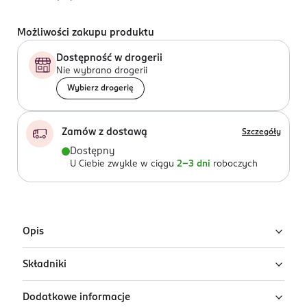
Możliwości zakupu produktu
Dostępność w drogerii
Nie wybrano drogerii
Wybierz drogerię
Zamów z dostawą
Szczegóły
Dostępny
U Ciebie zwykle w ciągu
2-3 dni
roboczych
Opis
Składniki
Czarne rajstopy 20 den Onatu Classic Forte,
rozmiar 3 (M)
Dodatkowe informacje
90% poliamid, 10% elastan
Onatu Classic 20 Forte to półprzezroczyste rajstopy