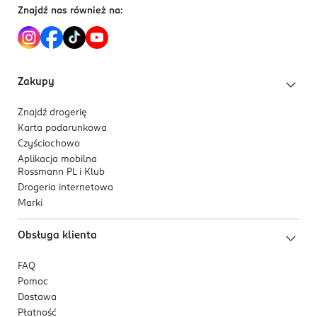
na co dzień i oczekują wygody przez cały dzień, a
Znajdź nas również na:
także trwałego wykonania.
Zakupy
Znajdź drogerię
Karta podarunkowa
Czyściochowo
Aplikacja mobilna
Rossmann PL i Klub
Drogeria internetowa
Marki
Obsługa klienta
FAQ
Pomoc
Dostawa
Płatność