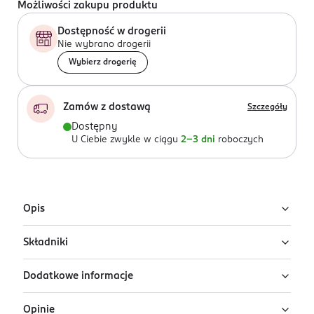
Możliwości zakupu produktu
Dostępność w drogerii
Nie wybrano drogerii
Wybierz drogerię
Zamów z dostawą
Szczegóły
Dostępny
U Ciebie zwykle w ciągu
2-3 dni
roboczych
Opis
Składniki
Cieliste rajstopy 20 den Onatu Control Top
& Push Up, Rozmiar 2 (S)
Dodatkowe informacje
90% poliamid, 10% elastan
Onatu Control Top & Push Up 20 den to modelujące
rajstopy zaprojektowane z myślą o podkreśleniu
Opinie
PRODUCENT/PODMIOT ODPOWIEDZIALNY