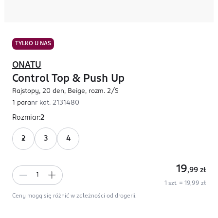
TYLKO U NAS
ONATU
Control Top & Push Up
Rajstopy, 20 den, Beige, rozm. 2/S
1 para
nr kat.
2131480
Rozmiar
:
2
2
3
4
19
,99
zł
1 szt. = 19,99 zł
Ceny mogą się różnić w zależności od drogerii.