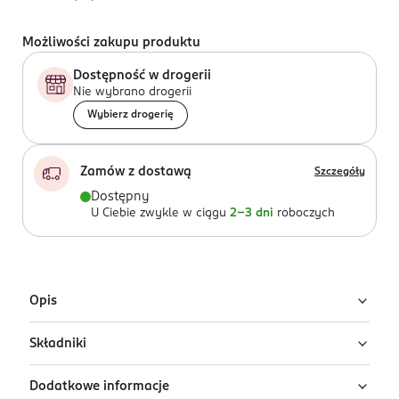
Możliwości zakupu produktu
Dostępność w drogerii
Nie wybrano drogerii
Wybierz drogerię
Zamów z dostawą
Szczegóły
Dostępny
U Ciebie zwykle w ciągu
2-3 dni
roboczych
Opis
Składniki
Czarne rajstopy 20 den Onatu Control Top &
Push Up, Rozmiar 3 (M)
Dodatkowe informacje
90% poliamid, 10% elastan
Onatu Control Top & Push Up 20 den to modelujące