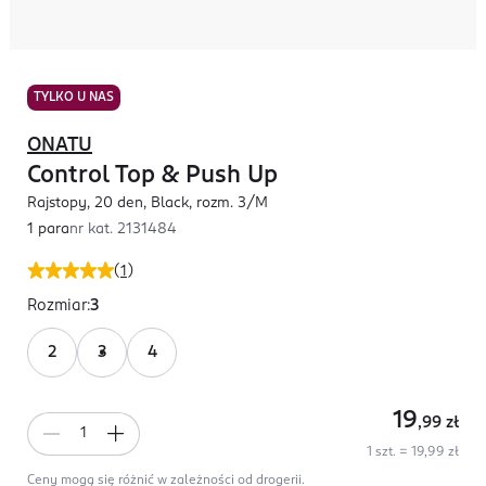
TYLKO U NAS
ONATU
Control Top & Push Up
Rajstopy, 20 den, Black, rozm. 3/M
1 para
nr kat.
2131484
(
1
)
Rozmiar
:
3
2
3
4
19
,99
zł
1 szt. = 19,99 zł
Ceny mogą się różnić w zależności od drogerii.