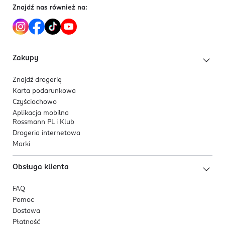
Dla kobiet, które oczekują efektu modelowania sylwetki
Znajdź nas również na:
oraz komfortu przez cały dzień, bez rezygnowania z
eleganckiego wyglądu.
Zakupy
Znajdź drogerię
Karta podarunkowa
Czyściochowo
Aplikacja mobilna
Rossmann PL i Klub
Drogeria internetowa
Marki
Obsługa klienta
FAQ
Pomoc
Dostawa
Płatność