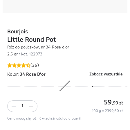
Bourjois
Little Round Pot
Róż do policzków, nr 34 Rose d'or
2,5 g
nr kat.
122973
(
26
)
Kolor:
34 Rose D'or
Zobacz wszystkie
59
,99
zł
100 g = 2399,60 zł
Ceny mogą się różnić w zależności od drogerii.