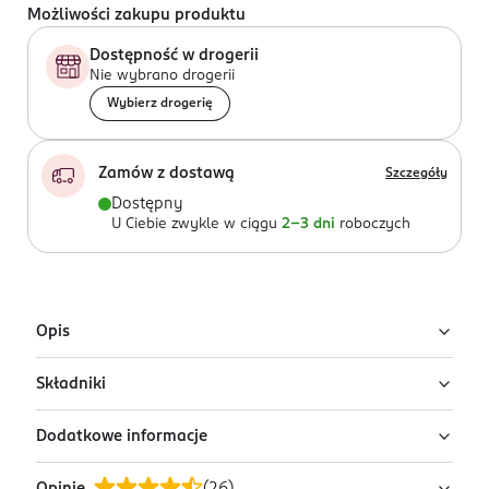
Możliwości zakupu produktu
Dostępność w drogerii
Nie wybrano drogerii
Wybierz drogerię
Zamów z dostawą
Szczegóły
Dostępny
U Ciebie zwykle w ciągu
2-3 dni
roboczych
Opis
Składniki
Dodaj życiu rumieńców! Sięgnij po kultowy róż Bourjois,
który zapewnia promienne, różane policzki przez cały
Dodatkowe informacje
dzień.
Synthetic Fluorphlogopite, Talc, Hectorite, Zea Mays
Dzięki unikalnej technologii wypiekania oraz
(Corn) Starch, Parfum/Fragrance, Pentylene Glycol,