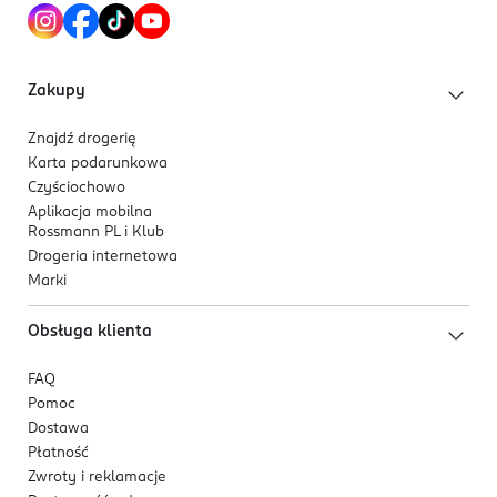
i lusterku
rozkoszny, różany zapach – każda aplikacja
zapewnia przyjemny powiew różanej świeżości
duży wybór odcieni – szeroka paleta odcieni,
Zakupy
zarówno matowych, jak i świetlistych, idealnych
dla każdego typu skóry
Znajdź drogerię
Karta podarunkowa
Czyściochowo
Aplikacja mobilna
Rossmann PL i Klub
Drogeria internetowa
Marki
Obsługa klienta
FAQ
Pomoc
Dostawa
Płatność
Zwroty i reklamacje