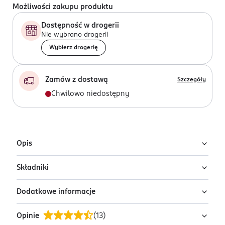
Możliwości zakupu produktu
Dostępność w drogerii
Nie wybrano drogerii
Wybierz drogerię
Zamów z dostawą
Szczegóły
Chwilowo niedostępny
Opis
Składniki
Dodaj życiu rumieńców! Sięgnij po kultowy róż Bourjois,
który zapewnia promienne, różane policzki przez cały
Dodatkowe informacje
dzień.
Synthetic Fluorphlogopite, Talc, Hectorite, Zea Mays
Dzięki unikalnej technologii wypiekania oraz
(Corn) Starch, Parfum/fragrance, Pentylene Glycol,
Opinie
(
13
)
długotrwałym pigmentom róż ma lekką konsystencję i
Caprylyl Glycol, Magnesium Aluminum Silicate, Vinyl
PRZYGOTOWANIE I STOSOWANIE