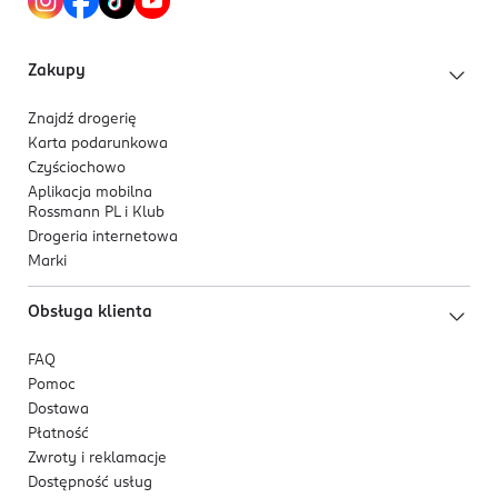
rozkoszny, różany zapach – każda aplikacja
zapewnia przyjemny powiew różanej świeżości
duży wybór odcieni – szeroka paleta odcieni,
Zakupy
zarówno matowych, jak i świetlistych, idealnych
dla każdego typu skóry
Znajdź drogerię
Karta podarunkowa
Czyściochowo
Aplikacja mobilna
Rossmann PL i Klub
Drogeria internetowa
Marki
Obsługa klienta
FAQ
Pomoc
Dostawa
Płatność
Zwroty i reklamacje
Dostępność usług