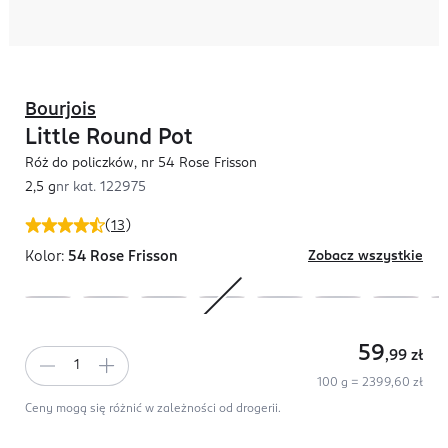
Bourjois
Little Round Pot
Róż do policzków, nr 54 Rose Frisson
2,5 g
nr kat.
122975
(
13
)
Kolor:
54 Rose Frisson
Zobacz wszystkie
59
,99
zł
100 g = 2399,60 zł
Ceny mogą się różnić w zależności od drogerii.