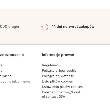
0
%
0
%
0
%
0
%
000 drogerii
14 dni na zwrot zakupów
0
%
Sortowanie wg
data: od najnowszej
ze oznaczenia
Informacje prawne
we
Regulaminy
ga
Polityka plików
cookie
 więcej
Polityka prywatności
agamy jak umiemy
Lista plików
cookies
Ustawienia plików
cookies
Punkt kontaktowy/
Point
of contact DSA