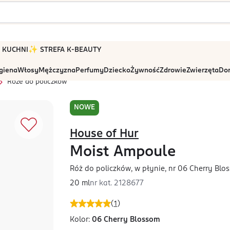
 W KUCHNI
✨ STREFA K-BEAUTY
igiena
Włosy
Mężczyzna
Perfumy
Dziecko
Żywność
Zdrowie
Zwierzęta
Dom
Róże do policzków
NOWE
House of Hur
Moist Ampoule
Róż do policzków, w płynie, nr 06 Cherry Blo
20 ml
nr kat.
2128677
(
1
)
Kolor:
06 Cherry Blossom