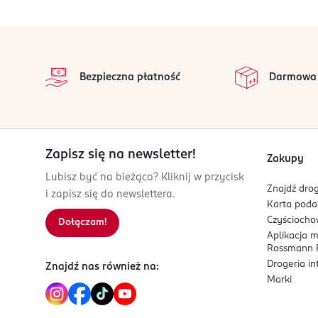
OSOBA/PODMIOT ODPOWIEDZIALNY
stopka
Orien Trade OÜ
na
Puiestee 2
Wszystkie op
Bezpieczna płatność
Darmowa
50303
Tartu
info@orientrade.com
37251902620
EE-Estonia
Zapisz się na newsletter!
Zakupy
Kod EAN
Lubisz być na bieżąco? Kliknij w przycisk
Znajdź drog
8 809864 759664
i zapisz się do newslettera.
Karta pod
Czyścioch
Dołączam!
Aplikacja 
Rossmann P
Drogeria i
Znajdź nas również na:
Marki