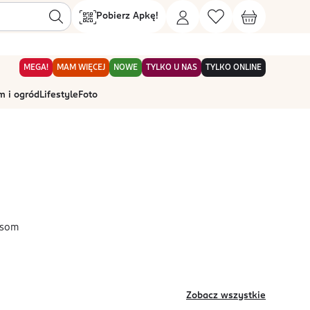
Pobierz Apkę!
MEGA!
MAM WIĘCEJ
NOWE
TYLKO U NAS
TYLKO ONLINE
 i ogród
Lifestyle
Foto
ssom
Zobacz wszystkie