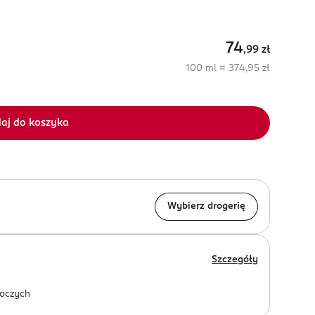
74
,99
zł
100 ml = 374,95 zł
aj do koszyka
Wybierz drogerię
Szczegóły
oczych