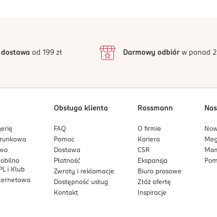
5
5
/5
4
3
1 opinii
 podstawie
inie są zweryfikowane zakupem.
2
 dostawa
od 199 zł
Darmowy odbiór
w ponad 2
1
Obsługa klienta
Rossmann
Nas
erię
FAQ
O firmie
No
arunkowa
Pomoc
Kariera
Me
owo
Dostawa
CSR
Mam
mobilna
Płatność
Ekspansja
Pom
L i Klub
Zwroty i reklamacje
Biuro prasowe
nternetowa
Dostępność usług
Złóż ofertę
Kontakt
Inspiracje