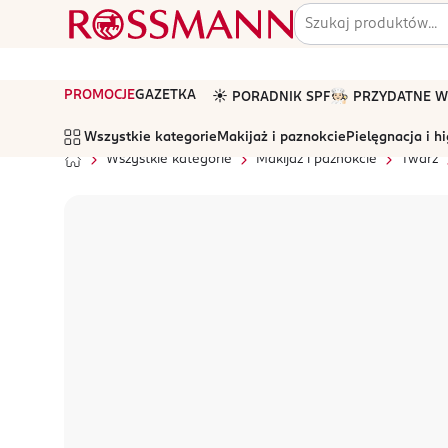
PROMOCJE
GAZETKA
☀️ PORADNIK SPF
🧑🏻‍🍳 PRZYDATNE
Wszystkie kategorie
Makijaż i paznokcie
Pielęgnacja i h
Wszystkie kategorie
Makijaż i paznokcie
Twarz