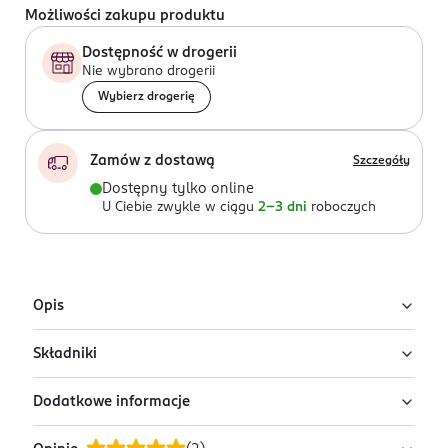
Możliwości zakupu produktu
Dostępność w drogerii
Nie wybrano drogerii
Wybierz drogerię
Zamów z dostawą
Szczegóły
Dostępny tylko online
U Ciebie zwykle w ciągu
2-3 dni
roboczych
Opis
Składniki
Kremowy róż w sztyfcie Paese Butter Blend Stick w
odcieniu Peony to połączenie delikatnego makijażu i
Dodatkowe informacje
intensywnej pielęgnacji skóry.
Ingredients: : CANDELILLA CERA, PENTAERYTHRITYL
TETRAISOSTEARATE, CAPRYLIC/CAPRIC TRIGLYCERIDE,
Formuła oparta na masłach roślinnych, olejach i