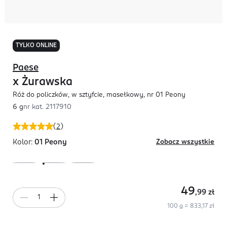
TYLKO ONLINE
Paese
x Żurawska
Róż do policzków, w sztyfcie, masełkowy, nr 01 Peony
6 g
nr kat.
2117910
(
2
)
Kolor:
01 Peony
Zobacz wszystkie
49
,99
zł
100 g = 833,17 zł