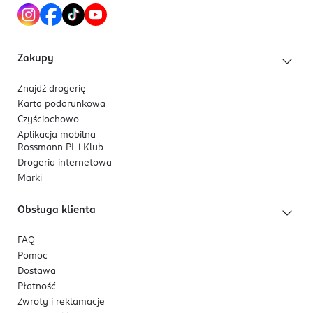
Róż w sticku to produkt odpowiedni dla każdego typu
skóry, w szczególności suchej i wrażliwej.
Zakupy
Znajdź drogerię
Karta podarunkowa
Czyściochowo
Aplikacja mobilna
Rossmann PL i Klub
Drogeria internetowa
Marki
Obsługa klienta
FAQ
Pomoc
Dostawa
Płatność
Zwroty i reklamacje