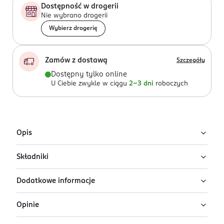
Dostępność w drogerii
Nie wybrano drogerii
Wybierz drogerię
Zamów z dostawą
Szczegóły
Dostępny tylko online
U Ciebie zwykle w ciągu
2-3 dni
roboczych
Opis
Składniki
Kremowy róż w sztyfcie Paese Butter Blend Stick w
odcieniu Bloom to połączenie delikatnego makijażu i
Dodatkowe informacje
intensywnej pielęgnacji skóry.
Ingredients: Candelilla Cera, Pentaerythrityl
Tetraisostearate, Caprylic/Capric Triglyceride, Synthetic
Formuła oparta na masłach roślinnych, olejach i
Opinie
Fluorphlogopite, Hydrogenated Coco-Glycerides,
PRZYGOTOWANIE I STOSOWANIE
ceramidach zapewnia nie tylko naturalny efekt
Polyglyceryl-3 Diisostearate, Stearyl Alcohol,
Nanieś produkt bezpośrednio na policzki, usta lub