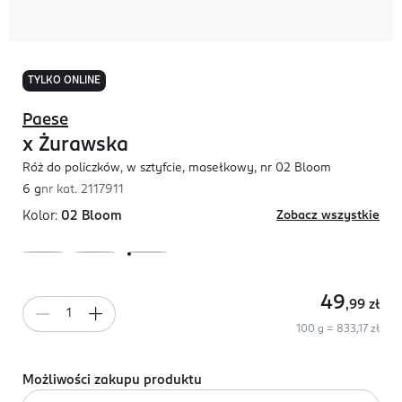
TYLKO ONLINE
Paese
x Żurawska
Róż do policzków, w sztyfcie, masełkowy, nr 02 Bloom
6 g
nr kat.
2117911
Kolor:
02 Bloom
Zobacz wszystkie
49
,99
zł
100 g = 833,17 zł
Możliwości zakupu produktu