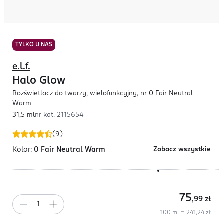
TYLKO U NAS
e.l.f.
Halo Glow
Rozświetlacz do twarzy, wielofunkcyjny, nr 0 Fair Neutral
Warm
31,5 ml
nr kat.
2115654
(
9
)
Kolor:
0 Fair Neutral Warm
Zobacz wszystkie
75
,99
zł
100 ml = 241,24 zł