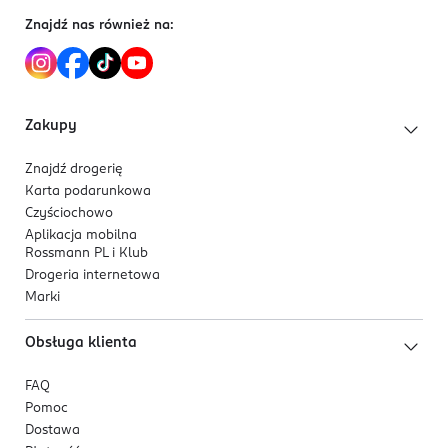
Dlaczego warto?
Znajdź nas również na:
Efekt miękkiego, świetlistego „filtra” na skórze.
Wegańska formuła.
Dostępny w szerokiej gamie odcieni
dopasowującej się do różnych tonów skóry.
Zakupy
Dla kogo jest ten produkt?
Znajdź drogerię
Dla skóry suchej, tłustej i mieszanej.
Karta podarunkowa
Czyściochowo
Aplikacja mobilna
Rossmann PL i Klub
Drogeria internetowa
Marki
Obsługa klienta
FAQ
Pomoc
Dostawa