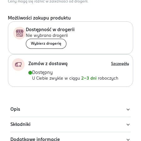
Ceny mogą się różnić w zależności od drogerii.
Możliwości zakupu produktu
Dostępność w drogerii
Nie wybrano drogerii
Wybierz drogerię
Zamów z dostawą
Szczegóły
Dostępny
U Ciebie zwykle w ciągu
2-3 dni
roboczych
Opis
Składniki
Wielofunkcyjny rozświetlacz do twarzy e.l.f.
Halo Glow Liquid Filter w odcieniu Fair
Dodatkowe informacje