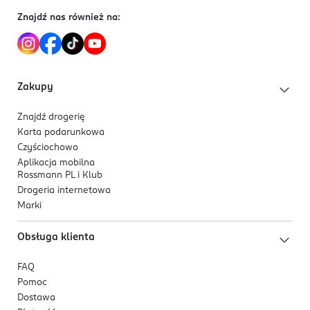
Dlaczego warto?
Znajdź nas również na:
Efekt miękkiego, świetlistego „filtra” na skórze.
Wegańska formuła.
Dostępny w szerokiej gamie odcieni
dopasowującej się do różnych tonów skóry.
Zakupy
Dla kogo jest ten produkt?
Znajdź drogerię
Dla skóry suchej, tłustej i mieszanej.
Karta podarunkowa
Czyściochowo
Aplikacja mobilna
Rossmann PL i Klub
Drogeria internetowa
Marki
Obsługa klienta
FAQ
Pomoc
Dostawa