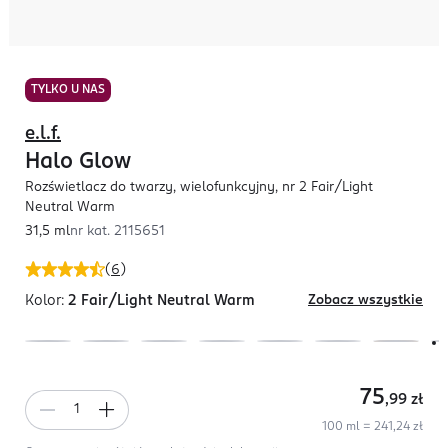
TYLKO U NAS
e.l.f.
Halo Glow
Rozświetlacz do twarzy, wielofunkcyjny, nr 2 Fair/Light
Neutral Warm
31,5 ml
nr kat.
2115651
(
6
)
Kolor:
2 Fair/Light Neutral Warm
Zobacz wszystkie
75
,99
zł
100 ml = 241,24 zł