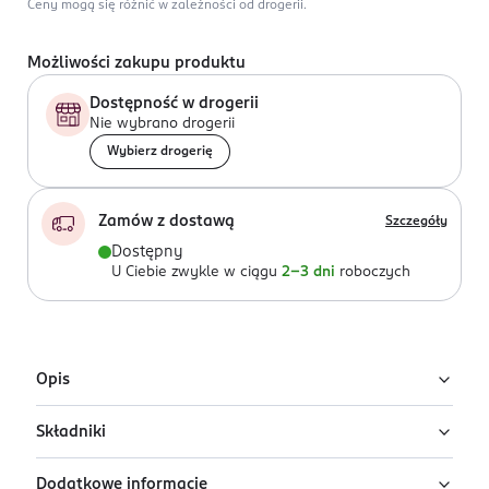
Ceny mogą się różnić w zależności od drogerii.
Możliwości zakupu produktu
Dostępność w drogerii
Nie wybrano drogerii
Wybierz drogerię
Zamów z dostawą
Szczegóły
Dostępny
U Ciebie zwykle w ciągu
2-3 dni
roboczych
Opis
Składniki
Wielofunkcyjny rozświetlacz do twarzy e.l.f.
Halo Glow Liquid Filter w odcieniu
Dodatkowe informacje