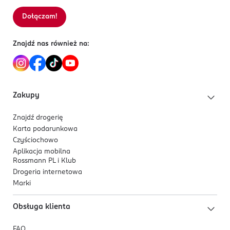
Dołączam!
Sortowanie wg
data: od najnowszej
Znajdź nas również na:
Zakupy
Znajdź drogerię
Karta podarunkowa
Czyściochowo
Aplikacja mobilna
Rossmann PL i Klub
Drogeria internetowa
Marki
Obsługa klienta
FAQ