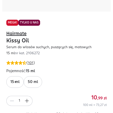
MEGA!
TYLKO U NAS
Hairmate
Kissy Oil
Serum do włosów suchych, puszących się, matowych
15 ml
nr kat.
2106272
(
101
)
Pojemność
:
15 ml
15 ml
50 ml
10
,99
zł
100 ml = 73,27 zł