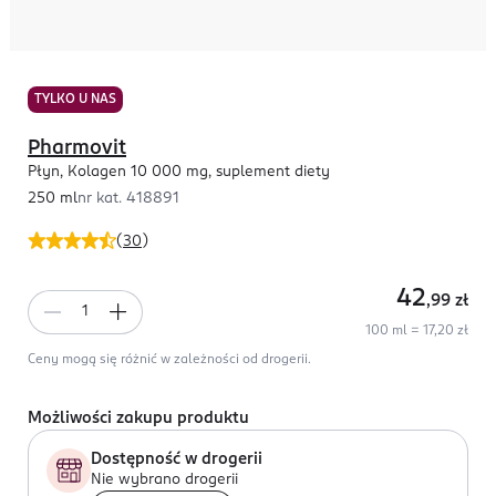
TYLKO U NAS
Pharmovit
Płyn, Kolagen 10 000 mg, suplement diety
250 ml
nr kat.
418891
(
30
)
42
,99
zł
100 ml = 17,20 zł
Ceny mogą się różnić w zależności od drogerii.
Możliwości zakupu produktu
Dostępność w drogerii
Nie wybrano drogerii