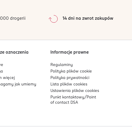
0
%
0
%
000 drogerii
14 dni na zwrot zakupów
0
%
Sortowanie wg
data: od najnowszej
ze oznaczenia
Informacje prawne
we
Regulaminy
ga
Polityka plików
cookie
 więcej
Polityka prywatności
agamy jak umiemy
Lista plików
cookies
Ustawienia plików
cookies
Punkt kontaktowy/
Point
of contact DSA