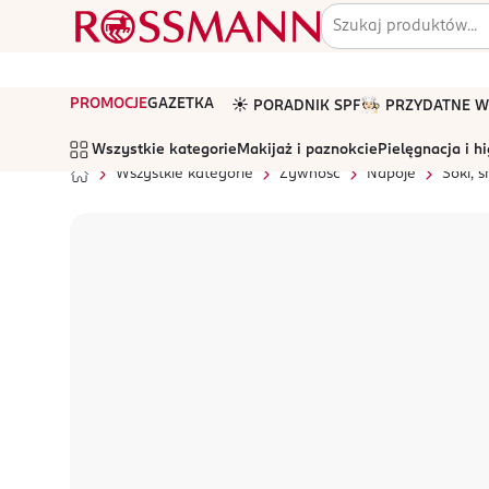
PROMOCJE
GAZETKA
☀️ PORADNIK SPF
🧑🏻‍🍳 PRZYDATNE
Wszystkie kategorie
Makijaż i paznokcie
Pielęgnacja i h
Wszystkie kategorie
Żywność
Napoje
Soki, 