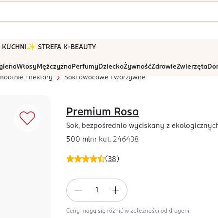
 W KUCHNI
✨ STREFA K-BEAUTY
igiena
Włosy
Mężczyzna
Perfumy
Dziecko
Żywność
Zdrowie
Zwierzęta
Dom
smoothie i nektary
Soki owocowe i warzywne
Premium Rosa
Sok, bezpośrednio wyciskany z ekologiczny
500 ml
nr kat.
246438
(
38
)
Ceny mogą się różnić w zależności od drogerii.