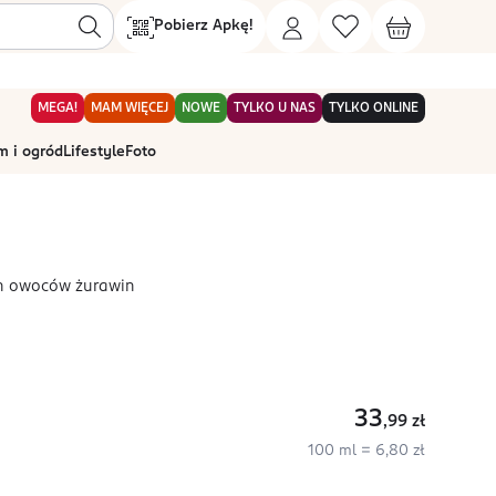
Pobierz Apkę!
MEGA!
MAM WIĘCEJ
NOWE
TYLKO U NAS
TYLKO ONLINE
 i ogród
Lifestyle
Foto
ch owoców żurawin
33
,99
zł
100 ml = 6,80 zł