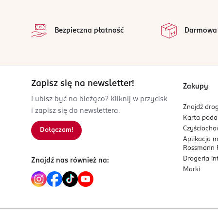
stopka
na 
Po otwarciu przechowywać w lodówce i spożyć w c
Wszystkie op
Bezpieczna płatność
Darmowa
OSTRZEŻENIA DOTYCZĄCE BEZPIECZEŃSTWA
Nie stosować w przypadku nadwrażliwości na ow
PRODUCENT/PODMIOT ODPOWIEDZIALNY
Premium Rosa Sp.z o.o
Zapisz się na newsletter!
Zakupy
ul. Św. Andrzeja Boboli 20
Lubisz być na bieżąco? Kliknij w przycisk
05-504
Znajdź drog
i zapisz się do newslettera.
Złotokłos
Karta pod
iwona.pudlowska@premiumrosa.eu
Czyścioch
Dołączam!
880145987
Aplikacja 
PL-Polska
Rossmann P
Drogeria i
Znajdź nas również na:
Kod EAN
Marki
5 902036 002421