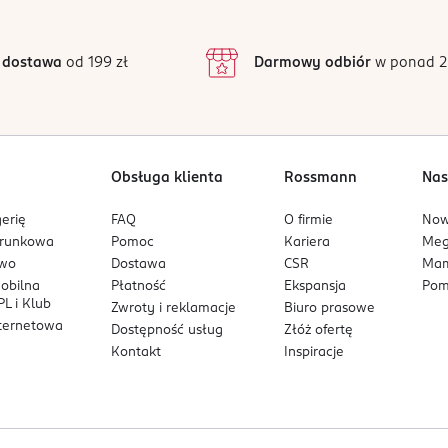
3
39 opinii
podstawie
iągu 14 dni.
inie są zweryfikowane zakupem.
2
 dostawa
od 199 zł
Darmowy odbiór
w ponad 2
1
oce żurawiny.
Obsługa klienta
Rossmann
Nas
erię
FAQ
O firmie
No
arunkowa
Pomoc
Kariera
Me
owo
Dostawa
CSR
Mam
mobilna
Płatność
Ekspansja
Pom
L i Klub
Zwroty i reklamacje
Biuro prasowe
nternetowa
Dostępność usług
Złóż ofertę
Kontakt
Inspiracje