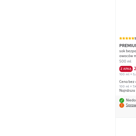
PREMIU
sok bezpo
owoców m
500 ml
Z APKĄ
100 ml = 5,
Cena bez 
100 ml = 7,4
Najniższa
Niedo
Spraw