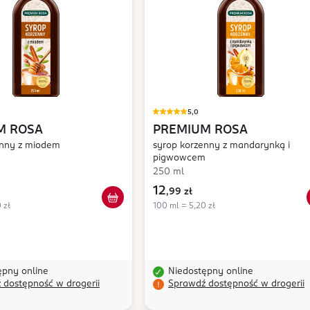
5,0
M ROSA
PREMIUM ROSA
enny z miodem
syrop korzenny z mandarynką i
pigwowcem
250 ml
12
,
99 zł
 zł
100 ml = 5,20 zł
ępny online
Niedostępny online
 dostępność w drogerii
Sprawdź dostępność w drogerii