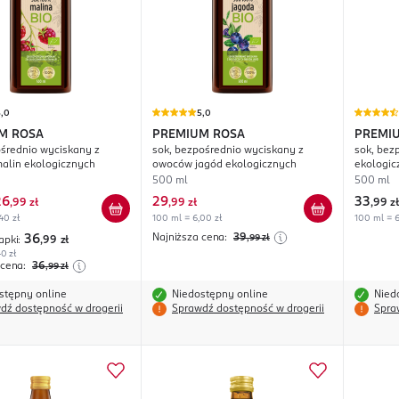
5,0
5,0
M ROSA
PREMIUM ROSA
PREMI
średnio wyciskany z
sok, bezpośrednio wyciskany z
sok, bez
alin ekologicznych
owoców jagód ekologicznych
ekologic
500 ml
500 ml
26
29
33
,
99 zł
,
99 zł
,
99 zł
40 zł
100 ml = 6,00 zł
100 ml = 6
Najniższa cena:
39
36
,99
zł
apki:
,99
zł
0 zł
 cena:
36
,99
zł
stępny online
Niedostępny online
Nied
dź dostępność w drogerii
Sprawdź dostępność w drogerii
Spra