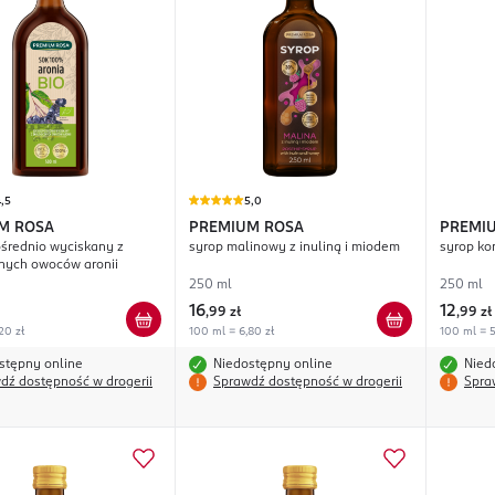
,5
5,0
M ROSA
PREMIUM ROSA
PREMI
średnio wyciskany z
syrop malinowy z inuliną i miodem
syrop ko
nych owoców aronii
250 ml
250 ml
16
12
,
99 zł
,
99 zł
20 zł
100 ml = 6,80 zł
100 ml = 5
stępny online
Niedostępny online
Nied
dź dostępność w drogerii
Sprawdź dostępność w drogerii
Spra