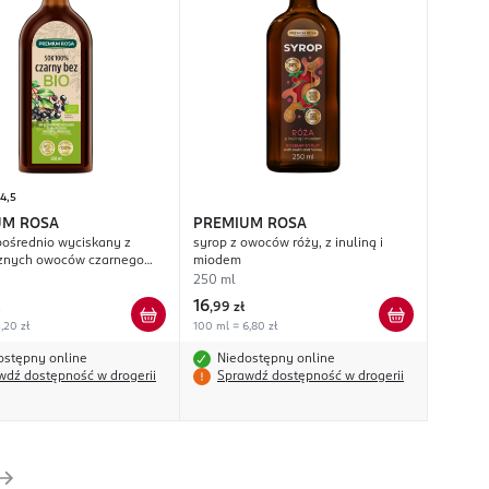
4,5
UM ROSA
PREMIUM ROSA
pośrednio wyciskany z
syrop z owoców róży, z inuliną i
cznych owoców czarnego
miodem
250 ml
16
,
99 zł
,20 zł
100 ml = 6,80 zł
ostępny online
Niedostępny online
wdź dostępność w drogerii
Sprawdź dostępność w drogerii