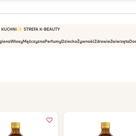
 W KUCHNI
✨ STREFA K-BEAUTY
igiena
Włosy
Mężczyzna
Perfumy
Dziecko
Żywność
Zdrowie
Zwierzęta
Dom