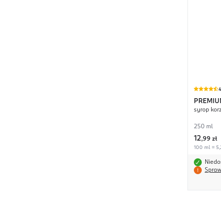
4
PREMIU
syrop kor
250 ml
12
,
99 zł
100 ml = 5,
Niedo
Spraw