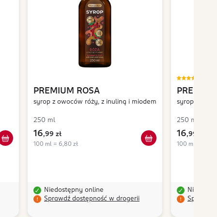
5,0
PREMIUM ROSA
PREMIUM
syrop z owoców róży, z inuliną i miodem
syrop malino
250 ml
250 ml
16
16
,
99 zł
,
99 zł
100 ml = 6,80 zł
100 ml = 6,80 
Niedostępny online
Niedostę
Sprawdź dostępność w drogerii
Sprawdź 