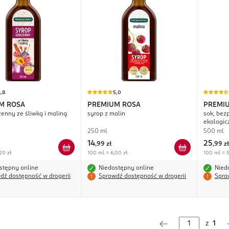
,8
5,0
M ROSA
PREMIUM ROSA
PREMI
zenny ze śliwką i maliną
syrop z malin
sok, bez
ekologi
bzu
250 ml
500 ml
14
25
,
99 zł
,
99 zł
20 zł
100 ml = 6,00 zł
100 ml = 5
stępny online
Niedostępny online
Nied
dź dostępność w drogerii
Sprawdź dostępność w drogerii
Spra
z
1