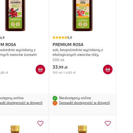
4,9
5,0
UM ROSA
PREMIUM ROSA
pośrednio wyciskany z
sok, bezpośrednio wyciskany z
znych owoców żurawin
ekologicznych owoców róży
500 ml
33
,
99 zł
,80 zł
100 ml = 6,80 zł
ostępny online
Niedostępny online
wdź dostępność w drogerii
Sprawdź dostępność w drogerii