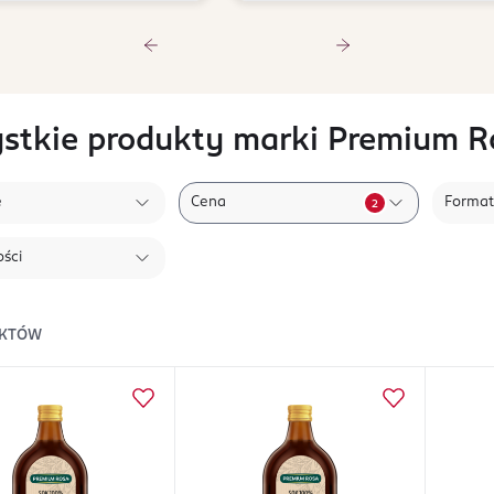
stkie produkty marki Premium R
e
Cena
Format
2
ści
KTÓW