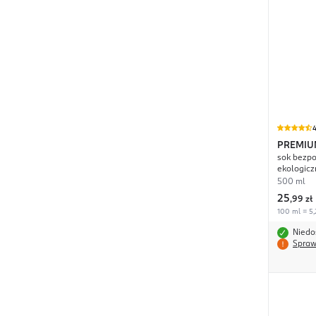
4
PREMIU
sok bezpo
ekologicz
500 ml
25
,
99 zł
100 ml = 5,
Niedo
Spraw