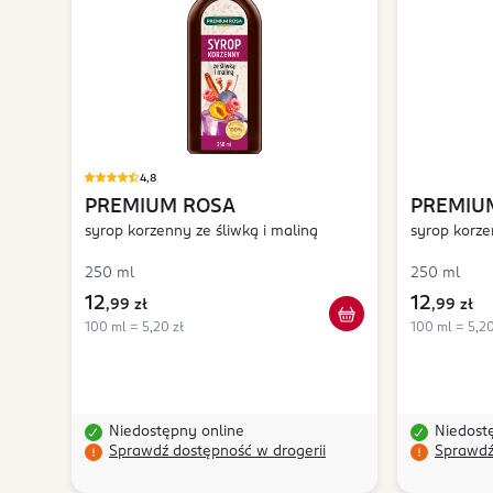
4,8
PREMIUM ROSA
PREMIU
syrop korzenny ze śliwką i maliną
syrop korz
250 ml
250 ml
12
12
,
99 zł
,
99 zł
100 ml = 5,20 zł
100 ml = 5,20
Niedostępny online
Niedost
Sprawdź dostępność w drogerii
Sprawdź