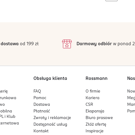
 dostawa
od 199 zł
Darmowy odbiór
w ponad 2
Obsługa klienta
Rossmann
Nas
erię
FAQ
O firmie
No
arunkowa
Pomoc
Kariera
Me
owo
Dostawa
CSR
Mam
mobilna
Płatność
Ekspansja
Pom
L i Klub
Zwroty i reklamacje
Biuro prasowe
nternetowa
Dostępność usług
Złóż ofertę
Kontakt
Inspiracje