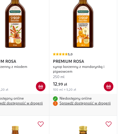
5,0
UM ROSA
PREMIUM ROSA
rzenny z miodem
syrop korzenny z mandarynką i
pigwowcem
250 ml
12
,
99 zł
,20 zł
100 ml = 5,20 zł
ostępny online
Niedostępny online
wdź dostępność w drogerii
Sprawdź dostępność w drogerii