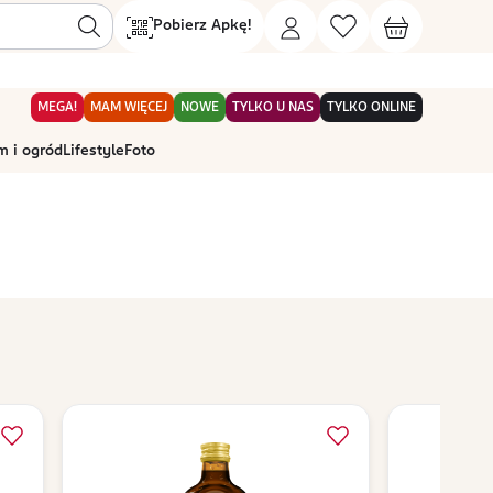
Pobierz Apkę!
MEGA!
MAM WIĘCEJ
NOWE
TYLKO U NAS
TYLKO ONLINE
 i ogród
Lifestyle
Foto