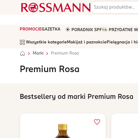
PROMOCJE
GAZETKA
☀️ PORADNIK SPF
🧑🏻‍🍳 PRZYDATNE
Wszystkie kategorie
Makijaż i paznokcie
Pielęgnacja i h
Marki
Premium Rosa
Premium Rosa
Bestsellery od marki Premium Rosa