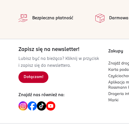
stopka
Sól:
0g
Bezpieczna płatność
Darmowa
PRODUCENT/PODMIOT ODPOWIEDZIALNY
Premium Rosa Sp.z o.o
ul. Św. Andrzeja Boboli 20
05-504
Złotokłos
Zapisz się na newsletter!
Zakupy
iwona.pudlowska@premiumrosa.eu
Lubisz być na bieżąco? Kliknij w przycisk
880145987
Znajdź drog
i zapisz się do newslettera.
PL-Polska
Karta pod
Czyścioch
Dołączam!
Kod EAN
Aplikacja 
5 902036 006740
Rossmann P
Drogeria i
Znajdź nas również na:
Marki