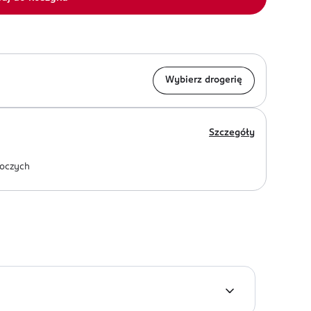
Wybierz drogerię
Szczegóły
oczych