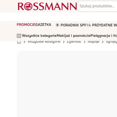
PROMOCJE
GAZETKA
☀️ PORADNIK SPF
🧑🏻‍🍳 PRZYDATNE
Wszystkie kategorie
Makijaż i paznokcie
Pielęgnacja i h
Wszystkie kategorie
Żywność
Napoje
Syrop