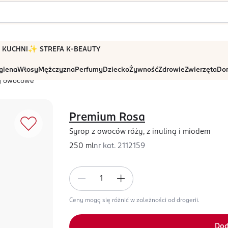
 W KUCHNI
✨ STREFA K-BEAUTY
igiena
Włosy
Mężczyzna
Perfumy
Dziecko
Żywność
Zdrowie
Zwierzęta
Dom
y owocowe
Premium Rosa
Syrop z owoców róży, z inuliną i miodem
250 ml
nr kat.
2112159
Ceny mogą się różnić w zależności od drogerii.
Dod