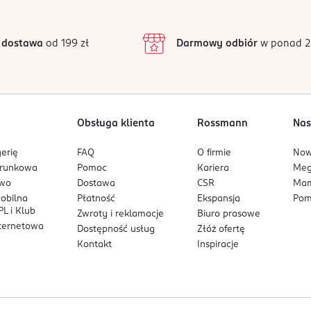
 dostawa
od 199 zł
Darmowy odbiór
w ponad 2
Obsługa klienta
Rossmann
Nas
erię
FAQ
O firmie
No
arunkowa
Pomoc
Kariera
Me
owo
Dostawa
CSR
Mam
mobilna
Płatność
Ekspansja
Pom
L i Klub
Zwroty i reklamacje
Biuro prasowe
nternetowa
Dostępność usług
Złóż ofertę
Kontakt
Inspiracje