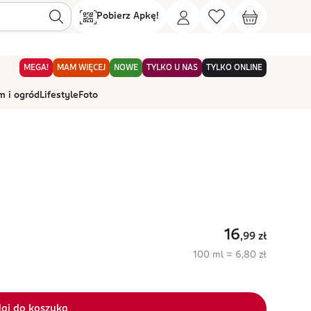
Pobierz Apkę!
MEGA!
MAM WIĘCEJ
NOWE
TYLKO U NAS
TYLKO ONLINE
 i ogród
Lifestyle
Foto
16
,99
zł
100 ml = 6,80 zł
aj do koszyka