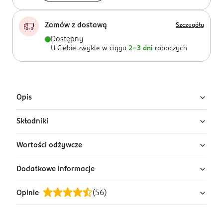
Zamów z dostawą
Szczegóły
Dostępny
U Ciebie zwykle w ciągu
2-3 dni
roboczych
Opis
Składniki
Syrop z malin, wyprodukowano z soku bezpośrednio
wyciskanego z owoców. Produkt pasteryzowany.
Wartości odżywcze
sok malinowy (54%), cukier.
Dodatkowe informacje
0
w 100g:
0
Opinie
(
56
)
PRZYGOTOWANIE I STOSOWANIE
1
Wartość energetyczna:
1122 kJ/264 kcal
Osad jest zjawiskiem naturalnym. Przed użyciem
wstrząsnąć. Przechowywać w suchym i chłodnym
2
Tłuszcze:
0 g