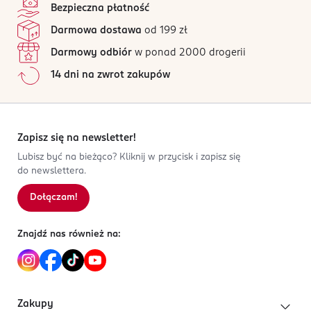
Bezpieczna płatność
OSTRZEŻENIA DOTYCZĄCE BEZPIECZEŃSTWA
Jak działają opinie?
Darmowa dostawa
od 199 zł
Przechowywać w suchym i chłodnym miejscu. Unikać
kontaktu z oczami. W przypadku dostania się do oczy
Darmowy odbiór
w ponad 2000 drogerii
natychmiast przemyć letnią wodą. Do użytku
14 dni na zwrot zakupów
zewnętrznego. Nie spożywać . Nie stosować dla dzieci
poniżej 3 lat. Musujące kule do Kąpieli. Wrzuć kule do
wanny z ciepłą wodą a Twoja kąpiel stanie się
niesamowitą przygodą.
Zapisz się na newsletter!
Lubisz być na bieżąco? Kliknij w przycisk i zapisz się
OSOBA/PODMIOT ODPOWIEDZIALNY
do newslettera.
QUAEL Sp. z o.o.
Zbrowskiego 14
Dołączam!
26-600
Radom
Znajdź nas również na:
biuro@quael.pl
698691109
PL-Polska
Zakupy
Kod EAN