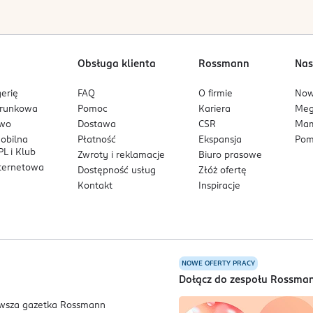
susz włosy głową w dół.
 NMF, który nawilża, pomaga zapobiegać przesuszeniu oraz rozd
acją na jedwabny wałek, dzięki niej fryzura będzie trwała.
az wspiera mikrobiom skóry głowy.
już włosy, aby utrwalić fryzurę.
Obsługa klienta
Rossmann
Nas
erię
FAQ
O firmie
No
ie powoduje efektu sklejenia. Zapewnia komfort stosowania, pozo
arunkowa
Pomoc
Kariera
Me
owo
Dostawa
CSR
Mam
mobilna
Płatność
Ekspansja
Pom
L i Klub
Zwroty i reklamacje
Biuro prasowe
nternetowa
Dostępność usług
Złóż ofertę
Kontakt
Inspiracje
NOWE OFERTY PRACY
a
Dołącz do zespołu Rossma