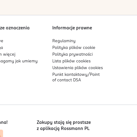
wajaniu się końcówek,
ze oznaczenia
Informacje prawne
we
Regulaminy
stawiając włosy świeże, miękkie i naturalnie
ga
Polityka plików
cookie
 więcej
Polityka prywatności
agamy jak umiemy
Lista plików
cookies
Ustawienia plików
cookies
Punkt kontaktowy/
Point
of contact DSA
nna!
Zakupy stają się prostsze
z aplikacją Rossmann PL