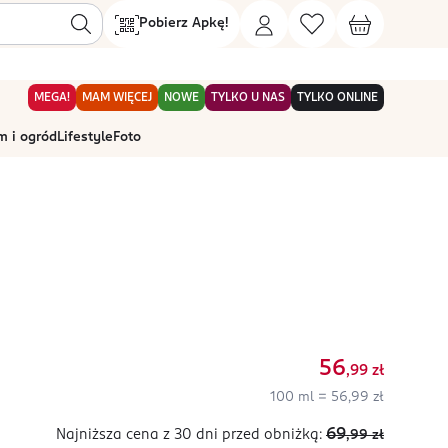
Pobierz Apkę!
MEGA!
MAM WIĘCEJ
NOWE
TYLKO U NAS
TYLKO ONLINE
 i ogród
Lifestyle
Foto
56
,99
zł
100 ml = 56,99 zł
69
Najniższa cena z 30 dni
przed obniżką:
,99
zł