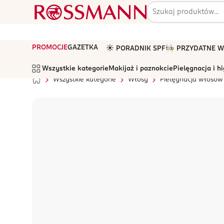
PROMOCJE
GAZETKA
☀️ PORADNIK SPF
🧑🏻‍🍳 PRZYDATNE
Wszystkie kategorie
Makijaż i paznokcie
Pielęgnacja i h
Wszystkie kategorie
Włosy
Pielęgnacja włosów