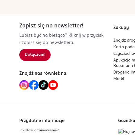
ich obciążania,
Dla wzmocnienia efektu odbicia od nasady 
glucose
- monosacharyd, naturalny czynnik
Mgiełkę możesz aplikować także przed styliz
xylitol
- nawilża, wygładza, nabłyszcza or
Mgiełkę możesz aplikować na wystylizowane 
Zapisz się na newsletter!
Zakupy
Formuła mgiełki:
OSOBA/PODMIOT ODPOWIEDZIALNY
Lubisz być na bieżąco? Kliknij w przycisk
Znajdź drog
BOSKO Cosmetics Sp. z o.o.
i zapisz się do newslettera.
Lekka, bezolejowa formuła nie obciąża włosów i n
Karta pod
Piękna 43/6
uniesione.
Czyścioch
Dołączam!
00-672
Aplikacja 
Warszawa
Rossmann P
office@bosko-cosmetics.com
Drogeria i
Znajdź nas również na:
509739244
Marki
PL-Polska
Kod EAN
5 907057 572007
Przydatne informacje
Gazetk
Jak złożyć zamówienie?