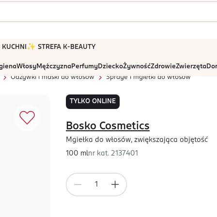
 W KUCHNI
✨ STREFA K-BEAUTY
igiena
Włosy
Mężczyzna
Perfumy
Dziecko
Żywność
Zdrowie
Zwierzęta
Dom
Odżywki i maski do włosów
Spraye i mgiełki do włosów
TYLKO ONLINE
Bosko Cosmetics
Mgiełka do włosów, zwiększająca objętość
100 ml
nr kat.
2137401