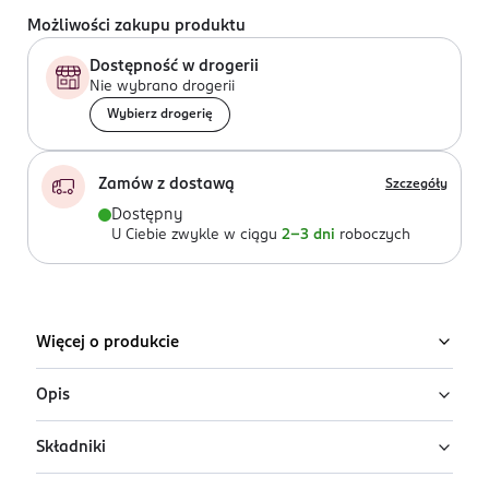
Możliwości zakupu produktu
Dostępność w drogerii
Nie wybrano drogerii
Wybierz drogerię
Zamów z dostawą
Szczegóły
Dostępny
U Ciebie zwykle w ciągu
2-3 dni
roboczych
Więcej o produkcie
Opis
Składniki
Kapsułki do zmywarki Fairy Platinum All In
One Lemon