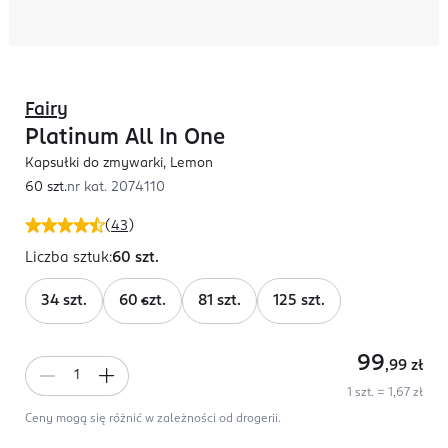
Fairy
Platinum All In One
Kapsułki do zmywarki, Lemon
60 szt.
nr kat.
2074110
(
43
)
Liczba sztuk
:
60 szt.
34 szt.
60 szt.
81 szt.
125 szt.
99
,99
zł
1 szt. = 1,67 zł
Ceny mogą się różnić w zależności od drogerii.