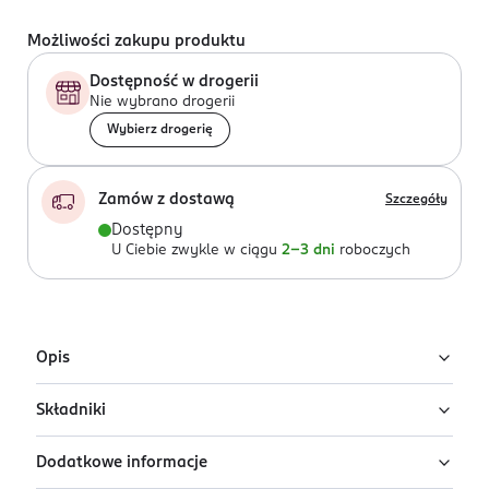
Możliwości zakupu produktu
Dostępność w drogerii
Nie wybrano drogerii
Wybierz drogerię
Zamów z dostawą
Szczegóły
Dostępny
U Ciebie zwykle w ciągu
2-3 dni
roboczych
Opis
Składniki
Tusz podkręcający rzęsy Stars Lash Up
Mascara
Dodatkowe informacje
Ingredients: : AQUA, ACRYLATES/ETHYLHEXYL ACRYLATE
Stars Lash Up Mascara to podkręcający tusz do rzęs z