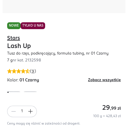
NOWE
TYLKO U NAS
Stars
Lash Up
Tusz do rzęs, podkręcający, formuła tubing, nr 01 Czarny
7 g
nr kat.
2132598
(
9
)
Kolor:
01 Czarny
Zobacz wszystkie
29
,99
zł
100 g = 428,43 zł
Ceny mogą się różnić w zależności od drogerii.