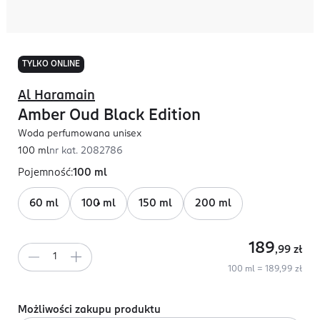
TYLKO ONLINE
Al Haramain
Amber Oud Black Edition
Woda perfumowana unisex
100 ml
nr kat.
2082786
Pojemność
:
100 ml
60 ml
100 ml
150 ml
200 ml
189
,99
zł
100 ml = 189,99 zł
Możliwości zakupu produktu