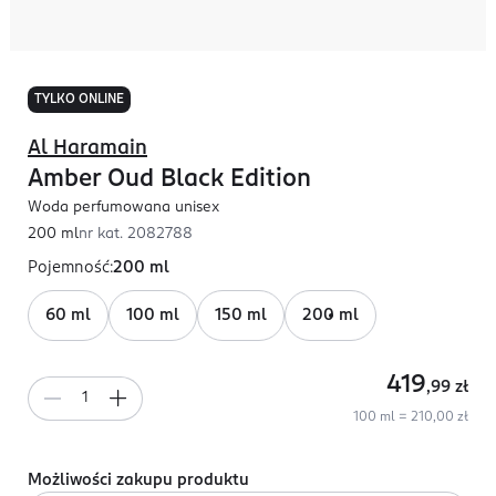
TYLKO ONLINE
Al Haramain
Amber Oud Black Edition
Woda perfumowana unisex
200 ml
nr kat.
2082788
Pojemność
:
200 ml
60 ml
100 ml
150 ml
200 ml
419
,99
zł
100 ml = 210,00 zł
Możliwości zakupu produktu