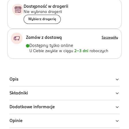
Dostępność w drogerii
Nie wybrano drogerii
Wybierz drogerię
Zamów z dostawą
Szczegóły
Dostępny tylko online
U Ciebie zwykle w ciągu
2-3 dni
roboczych
Opis
Składniki
Amber Oud Black Edition od Al Haramain Perfumes to
perfumy unisex, które łączą w sobie orientalną głębię i
Dodatkowe informacje
nowoczesność. Wydana w 2023 roku, woda
Ingredients: Alcohol Denat., Fragrance (Parfum),
perfumowana przyciąga uwagę swoją wyrafinowaną i
Water\Aqua\Eau, Geraniol, Linalool, Benzyl Benzoate,
Opinie
złożoną strukturą.
Citral, Benzyl Cinnamate, Eugenol, Alpha-Isomethyl
PRZYGOTOWANIE I STOSOWANIE