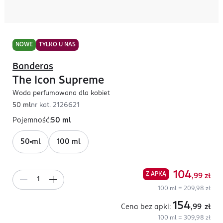
NOWE
TYLKO U NAS
Banderas
The Icon Supreme
Woda perfumowana dla kobiet
50 ml
nr kat.
2126621
Pojemność
:
50 ml
50 ml
100 ml
104
Z APKĄ
,99
zł
100 ml = 209,98 zł
154
Cena bez apki:
,99
zł
100 ml = 309,98 zł