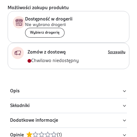
Możliwości zakupu produktu
Dostępność w drogerii
Nie wybrano drogerii
Wybierz drogerię
Zamów z dostawą
Szczegóły
Chwilowo niedostępny
Opis
Składniki
Woda perfumowana dla kobiet Giorgio
Armani Acqua Di Gioia
Dodatkowe informacje
Ingredients: : ALCOHOL, PARFUM, AQUA, LIMONENE,
Damska woda perfumowana Giorgio Armani Acqua Di
BENZYL SALICYLATE, BENZYL ALCOHOL,
Gioia to zapach radości, który łączy szczęście, spokój i
Opinie
(
1
)
HYDROXYCITRONELLAL, CITRONELLOL, ALPHA-
OSTRZEŻENIA DOTYCZĄCE BEZPIECZEŃSTWA