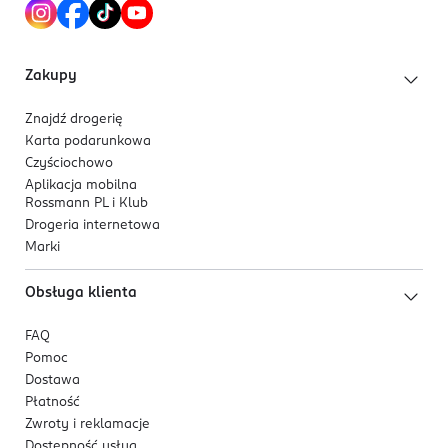
świeże, wodno-kwiatowe kompozycje z ciepłym,
zmysłowym wykończeniem. Dla chcących pachnieć
lekko i naturalnie.
Zakupy
Znajdź drogerię
Karta podarunkowa
Czyściochowo
Aplikacja mobilna
Rossmann PL i Klub
Drogeria internetowa
Marki
Obsługa klienta
FAQ
Pomoc
Dostawa
Płatność
Zwroty i reklamacje
Dostępność usług