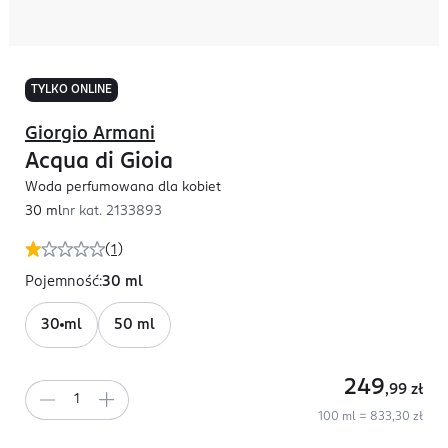
TYLKO ONLINE
Giorgio Armani
Acqua di Gioia
Woda perfumowana dla kobiet
30 ml
nr kat.
2133893
(
1
)
Pojemność
:
30 ml
30 ml
50 ml
249
,99
zł
100 ml = 833,30 zł