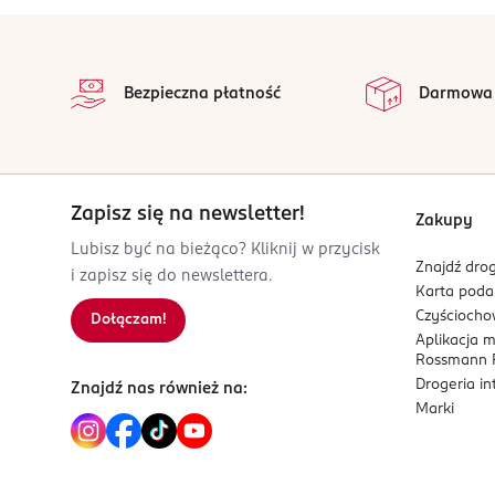
Nuty bazy:
cedr, wanilia bourbon, białe piż
stopka
Kod EAN
Dla kogo jest ten zapach?
3 614273 947763
Bezpieczna płatność
Darmowa
Dla kobiet, które cenią swobodę, lekkość i kobie
Zapisz się na newsletter!
Zakupy
Lubisz być na bieżąco? Kliknij w przycisk
Znajdź drog
i zapisz się do newslettera.
Karta pod
Czyścioch
Dołączam!
Aplikacja 
Rossmann P
Drogeria i
Znajdź nas również na:
Marki