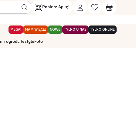
Pobierz Apkę!
MEGA!
MAM WIĘCEJ
NOWE
TYLKO U NAS
TYLKO ONLINE
 i ogród
Lifestyle
Foto