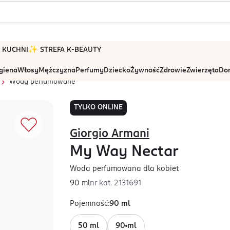
 W KUCHNI
✨ STREFA K-BEAUTY
igiena
Włosy
Mężczyzna
Perfumy
Dziecko
Żywność
Zdrowie
Zwierzęta
Dom
Wody perfumowane
TYLKO ONLINE
Giorgio Armani
My Way Nectar
Woda perfumowana dla kobiet
90 ml
nr kat.
2131691
Pojemność
:
90 ml
50 ml
90 ml