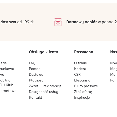
mo.
 dostawa
od 199 zł
Darmowy odbiór
w ponad 2
cą energię w eleganckim wydaniu.
Obsługa klienta
Rossmann
Nas
erię
FAQ
O firmie
No
arunkowa
Pomoc
Kariera
Me
owo
Dostawa
CSR
Mam
mobilna
Płatność
Ekspansja
Pom
L i Klub
Zwroty i reklamacje
Biuro prasowe
nternetowa
Dostępność usług
Złóż ofertę
Kontakt
Inspiracje