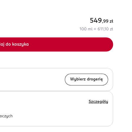
549
,99
zł
100 ml = 611,10 zł
aj do koszyka
Wybierz drogerię
Szczegóły
oczych