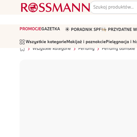
PROMOCJE
GAZETKA
☀️ PORADNIK SPF
🧑🏻‍🍳 PRZYDATNE
Wszystkie kategorie
Makijaż i paznokcie
Pielęgnacja i h
Wszystkie kategorie
Perfumy
Perfumy damskie