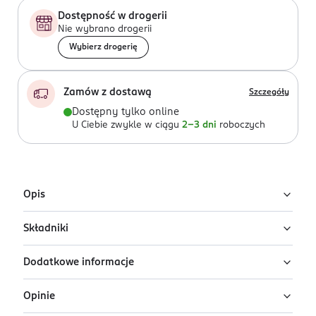
Dostępność w drogerii
Nie wybrano drogerii
Wybierz drogerię
Zamów z dostawą
Szczegóły
Dostępny tylko online
U Ciebie zwykle w ciągu
2-3 dni
roboczych
Opis
Składniki
Damska woda perfumowana Tom Ford Vanille Fatale to
zniewalający i bardzo uwodzicielski zapach dla kobiet,
Dodatkowe informacje
który łączy ciepłą wanilię z wyrazistymi, orientalnymi
Ingredients: : ALCOHOL DENAT., PARFUM, AQUA,
akcentami. Otwiera się bogactwem szafranu i kolendry,
TOCOPHEROL, LIMONENE, ALPHA-ISOMETHYL IONONE,
Opinie
otulonych kremową wanilią i ciepłem drewna. W sercu
BENZYL SALICYLATE, HYDROXYCITRONELLAL, LINALOOL,
PRZYGOTOWANIE I STOSOWANIE