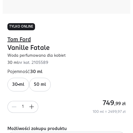
TYLKO ONLINE
Tom Ford
Vanille Fatale
Woda perfumowana dla kobiet
30 ml
nr kat.
2105589
Pojemność
:
30 ml
30 ml
50 ml
749
,99
zł
100 ml = 2499,97 zł
Możliwości zakupu produktu