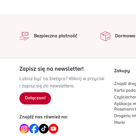
OSOBA/PODMIOT ODPOWIEDZIALNY
MAEURER & WIRTZ GmbH & Co. KG
stopka
Zweifaller Str. 120
na 
52224
Wszystkie op
Bezpieczna płatność
Darmowa
Stolberg
info@m-w.de
004924028901
DE-Niemcy
Zapisz się na newsletter!
Kod EAN
Zakupy
4 011700 603275
Lubisz być na bieżąco? Kliknij w przycisk
Znajdź drog
i zapisz się do newslettera.
Karta pod
Czyścioch
Dołączam!
Aplikacja 
Rossmann P
Drogeria i
Znajdź nas również na:
Marki