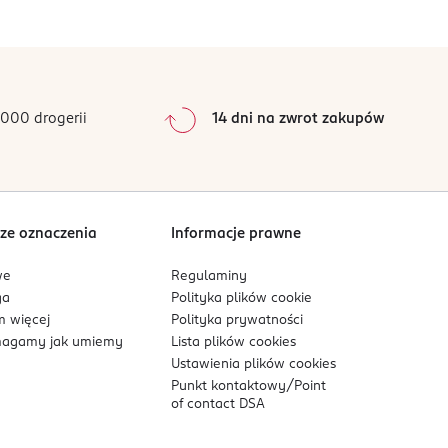
0
%
0
%
0
%
0
%
000 drogerii
14 dni na zwrot zakupów
0
%
Sortowanie wg
data: od najnowszej
ze oznaczenia
Informacje prawne
we
Regulaminy
ga
Polityka plików
cookie
 więcej
Polityka prywatności
agamy jak umiemy
Lista plików
cookies
Ustawienia plików
cookies
Punkt kontaktowy/
Point
of contact DSA