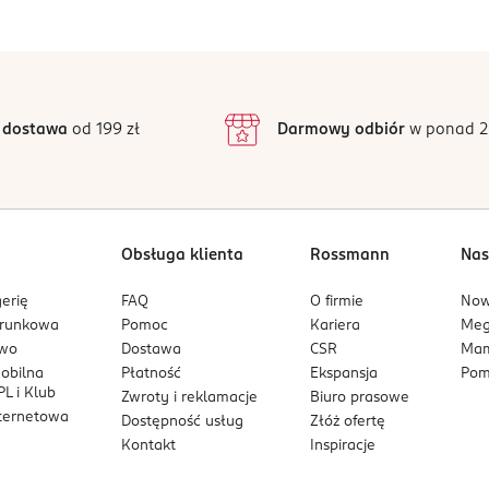
5
4,8
/5
4
3
64 opinii
podstawie
inie są zweryfikowane zakupem.
2
 dostawa
od 199 zł
Darmowy odbiór
w ponad 2
1
Obsługa klienta
Rossmann
Nas
erię
FAQ
O firmie
No
arunkowa
Pomoc
Kariera
Me
owo
Dostawa
CSR
Mam
mobilna
Płatność
Ekspansja
Pom
L i Klub
Zwroty i reklamacje
Biuro prasowe
nternetowa
Dostępność usług
Złóż ofertę
Kontakt
Inspiracje