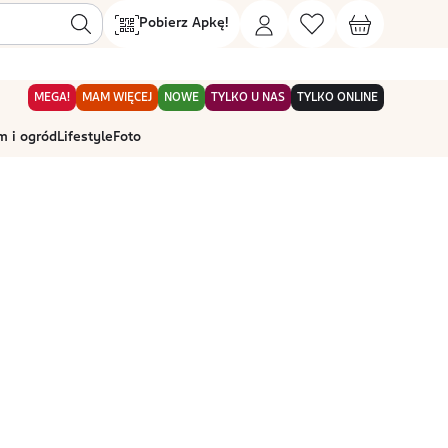
Pobierz Apkę!
MEGA!
MAM WIĘCEJ
NOWE
TYLKO U NAS
TYLKO ONLINE
 i ogród
Lifestyle
Foto