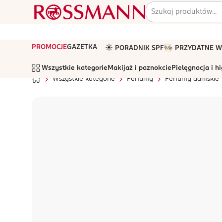
PROMOCJE
GAZETKA
☀️ PORADNIK SPF
🧑🏻‍🍳 PRZYDATNE
Wszystkie kategorie
Makijaż i paznokcie
Pielęgnacja i h
Wszystkie kategorie
Perfumy
Perfumy damskie