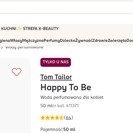
 W KUCHNI
✨ STREFA K-BEAUTY
igiena
Włosy
Mężczyzna
Perfumy
Dziecko
Żywność
Zdrowie
Zwierzęta
Dom
Wody perfumowane
TYLKO U NAS
Tom Tailor
Happy To Be
Woda perfumowana dla kobiet
50 ml
nr kat.
411371
(
64
)
Pojemność
:
50 ml