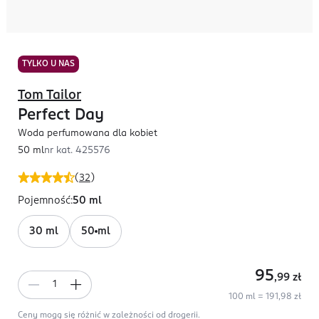
TYLKO U NAS
Tom Tailor
Perfect Day
Woda perfumowana dla kobiet
50 ml
nr kat.
425576
(
32
)
Pojemność
:
50 ml
30 ml
50 ml
95
,99
zł
100 ml = 191,98 zł
Ceny mogą się różnić w zależności od drogerii.