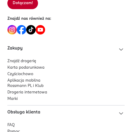
Dołączam!
Sortowanie wg
data: od najnowszej
4 011700 603152
Znajdź nas również na:
Zakupy
Znajdź drogerię
Karta podarunkowa
Czyściochowo
Aplikacja mobilna
Rossmann PL i Klub
Drogeria internetowa
Marki
Obsługa klienta
FAQ
Pomoc