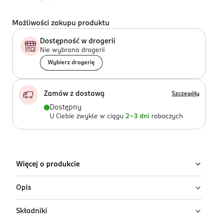
Możliwości zakupu produktu
Dostępność w drogerii
Nie wybrano drogerii
Wybierz drogerię
Zamów z dostawą
Szczegóły
Dostępny
U Ciebie zwykle w ciągu
2-3 dni
roboczych
Więcej o produkcie
Opis
Składniki
Świadomie napawaj się każdą chwilą i kreuj