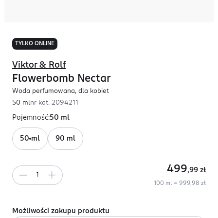
TYLKO ONLINE
Viktor & Rolf
Flowerbomb Nectar
Woda perfumowana, dla kobiet
50 ml
nr kat.
2094211
Pojemność
:
50 ml
50 ml
90 ml
499
,99
zł
100 ml = 999,98 zł
Możliwości zakupu produktu