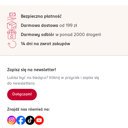
wyjątkowo.​​​​​​​
Tris(tetramethylhydroxypiperidinol) Citrate , Geraniol ,
ul. Siedlecka 3b
stopka
Benzyl Benzoate , Citral , Citronellol , CI 14700 / Red 4 ,
93-138 Łódź
Ten produkt nie ma jeszcze opinii.
Nuty głowy:
CI 60730 / Ext Violet 2 (fil B213880/1)
bergamotka, Cassis, proch strzelniczy
Bezpieczna płatność
Kod EAN
Nuty serce:
jaśmin sambac, kwiat pomarańczy,
Jak działają opinie?
Darmowa dostawa
od 199 zł
3 614272 046283
osmantus
Darmowy odbiór
w ponad 2000 drogerii
Nuty bazy:
benzoes, fasola tonka, paczula, wanilia
14 dni na zwrot zakupów
Zapisz się na newsletter!
Lubisz być na bieżąco? Kliknij w przycisk i zapisz się
do newslettera.
Dołączam!
Znajdź nas również na: