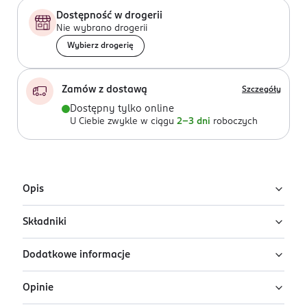
Dostępność w drogerii
Nie wybrano drogerii
Wybierz drogerię
Zamów z dostawą
Szczegóły
Dostępny tylko online
U Ciebie zwykle w ciągu
2-3 dni
roboczych
Opis
Składniki
Flowerbomb Ruby Orchid od Viktor & Rolf to zapach
stworzony dla tych, którzy chcą się wyróżniać. Jego
Dodatkowe informacje
zmysłowa kompozycja sprawia, że każda kobieta
Alcohol, Perfume / Fragrance, Aqua / Water, Linalool,
poczuje się jak prawdziwa gwiazda estrady, otoczona
Benzyl Salicylate, Benzyl Alcohol, Butyl
Opinie
aurą tajemniczości i magnetycznego uroku.
Methoxydibenzoylmethane, Hydroxycitronellal,
PRODUCENT/PODMIOT ODPOWIEDZIALNY