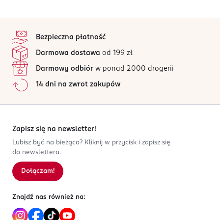
Limonene, Coumarin, Methyl Anthranilate, Isoeugenol,
ROSSMANN SDP SP. z o.o.
Nuta głowy:
Benzyl Benzoate, Citronellol, Citral, Ci 17200 / Red 330
św. Teresy 109
brzoskwinia, winorośl
stopka
Nuta serca:
/ Ci 6077 Purple 2
91-222 Łódź
orchidea
Ten produkt nie ma jeszcze opinii.
Nuta bazy:
laska wanilii
Bezpieczna płatność
Kod EAN
Jak działają opinie?
Darmowa dostawa
od 199 zł
3 614273 622639
Darmowy odbiór
w ponad 2000 drogerii
14 dni na zwrot zakupów
Zapisz się na newsletter!
Lubisz być na bieżąco? Kliknij w przycisk i zapisz się
do newslettera.
Dołączam!
Znajdź nas również na: