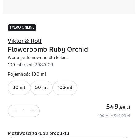
TYLKO ONLINE
Viktor & Rolf
Flowerbomb Ruby Orchid
Woda perfumowana dla kobiet
100 ml
nr kat.
2087009
Pojemność
:
100 ml
30 ml
50 ml
100 ml
549
,99
zł
100 ml = 549,99 zł
Możliwości zakupu produktu