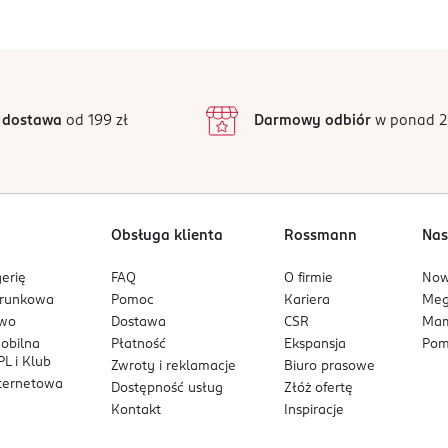
ię w skórę i włosy, pozostawiając przyjemny zapach.
5
4
/5
4
3
1 opinii
 podstawie
inie są zweryfikowane zakupem.
2
 dostawa
od 199 zł
Darmowy odbiór
w ponad 2
1
Obsługa klienta
Rossmann
Nas
erię
FAQ
O firmie
No
arunkowa
Pomoc
Kariera
Me
owo
Dostawa
CSR
Mam
mobilna
Płatność
Ekspansja
Pom
L i Klub
Zwroty i reklamacje
Biuro prasowe
nternetowa
Dostępność usług
Złóż ofertę
Kontakt
Inspiracje