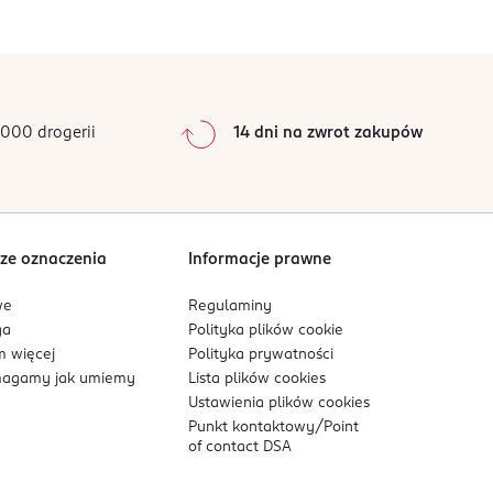
0
%
0
%
0
%
0
%
000 drogerii
14 dni na zwrot zakupów
0
%
Sortowanie wg
data: od najnowszej
ze oznaczenia
Informacje prawne
we
Regulaminy
ga
Polityka plików
cookie
 więcej
Polityka prywatności
agamy jak umiemy
Lista plików
cookies
Ustawienia plików
cookies
Punkt kontaktowy/
Point
of contact DSA