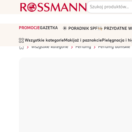
PROMOCJE
GAZETKA
☀️ PORADNIK SPF
🧑🏻‍🍳 PRZYDATNE
Wszystkie kategorie
Makijaż i paznokcie
Pielęgnacja i h
Wszystkie kategorie
Perfumy
Perfumy damskie