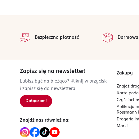
Pozwól, aby mgiełka delikatnie wchłonęła s
OSOBA/PODMIOT ODPOWIEDZIALNY
stopka
Orbico Sp. z o.o.
na
Wszystkie op
Salsy 2
Bezpieczna płatność
Darmowa
02-823
Warszawa
katarzyna.damiecka@orbico.com
882788610
PL-Polska
Zapisz się na newsletter!
Zakupy
Lubisz być na bieżąco? Kliknij w przycisk
Kod EAN
Znajdź drog
i zapisz się do newslettera.
8 436611 101621
Karta pod
Czyścioch
Dołączam!
Aplikacja 
Rossmann P
Drogeria i
Znajdź nas również na:
Marki