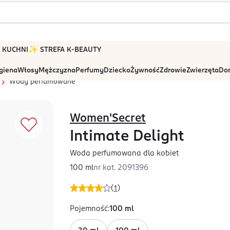
 W KUCHNI
✨ STREFA K-BEAUTY
igiena
Włosy
Mężczyzna
Perfumy
Dziecko
Żywność
Zdrowie
Zwierzęta
Dom
Wody perfumowane
Women'Secret
Intimate Delight
Woda perfumowana dla kobiet
100 ml
nr kat.
2091396
(
1
)
Pojemność
:
100 ml