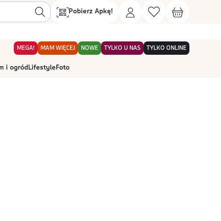
Pobierz Apkę!
MEGA!
MAM WIĘCEJ
NOWE
TYLKO U NAS
TYLKO ONLINE
 i ogród
Lifestyle
Foto