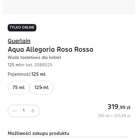
TYLKO ONLINE
Guerlain
Aqua Allegoria Rosa Rossa
Woda toaletowa dla kobiet
125 ml
nr kat.
2088525
Pojemność
:
125 ml
75 ml
125 ml
319
,99
zł
100 ml = 255,99 zł
Możliwości zakupu produktu