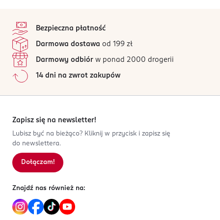
skórze przez wiele godzin.
60730.
Avenue George V 3
stopka
75008
Ten produkt nie ma jeszcze opinii.
Nuty głowy:
Paris
mandarynka, liczi, czarna porzeczka
Bezpieczna płatność
Nuty serca:
dpo.holding@lvmh.com
róża, suszona śliwka, piwonia
Jak działają opinie?
Darmowa dostawa
od 199 zł
Nuty bazy:
330144132222
białe piżmo, benzoina, drzewo sandałowe
Darmowy odbiór
w ponad 2000 drogerii
FR-Francja
14 dni na zwrot zakupów
Kod EAN
3 346470 144057
Zapisz się na newsletter!
Lubisz być na bieżąco? Kliknij w przycisk i zapisz się
do newslettera.
Dołączam!
Znajdź nas również na: