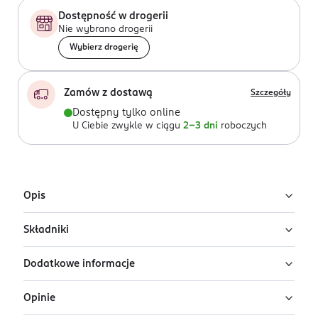
Dostępność w drogerii
Nie wybrano drogerii
Wybierz drogerię
Zamów z dostawą
Szczegóły
Dostępny tylko online
U Ciebie zwykle w ciągu
2-3 dni
roboczych
Opis
Składniki
Guerlain Shalimar to damska woda toaletowa o
orientalno-słodkim zapachu, który jest określany jako
Dodatkowe informacje
rozkoszny, płomienny, otulający i niezwykle zmysłowy.
Ingredients: : ALCOHOL, AQUA, PARFUM, LINALOOL,
COUMARIN, ETHYLHEXYL METHOXYCINNAMATE,
Jego twórca zainspirował się historią wielkiej miłości
Opinie
CITRONELLOL, HYDROXYCITRONELLAL, GERANIOL,
OSOBA/PODMIOT ODPOWIEDZIALNY
szacha Dżahana do pięknej Mamtaz Mahal. Po jej