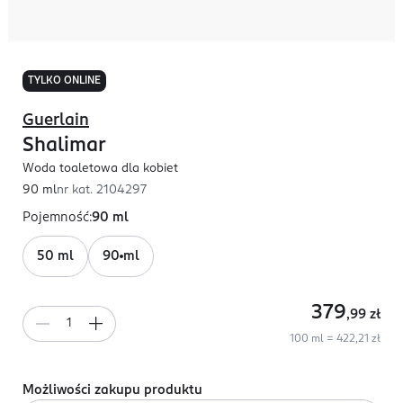
TYLKO ONLINE
Guerlain
Shalimar
Woda toaletowa dla kobiet
90 ml
nr kat.
2104297
Pojemność
:
90 ml
50 ml
90 ml
379
,99
zł
100 ml = 422,21 zł
Możliwości zakupu produktu