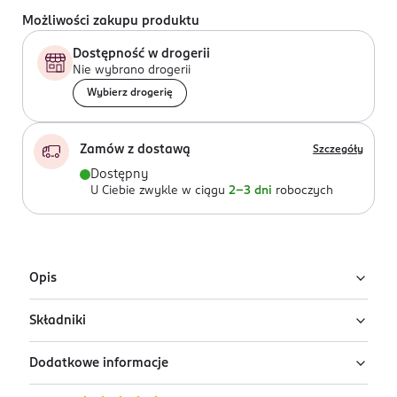
Możliwości zakupu produktu
Dostępność w drogerii
Nie wybrano drogerii
Wybierz drogerię
Zamów z dostawą
Szczegóły
Dostępny
U Ciebie zwykle w ciągu
2-3 dni
roboczych
Opis
Składniki
Moschino® Cheap & Chic to kwiatowa woda toaletowa
dla kobiet, 30 ml.
Dodatkowe informacje
Ingredients: Alcohol Denat. (SD Alcohol 39-C), Parfum
Nuta głowy: yuzu, pomarańcza, bergamotka, drzewo.
(Fragrance), Aqua (Water), Benzyl Salicylate, Alpha-