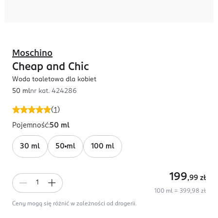
Moschino
Cheap and Chic
Woda toaletowa dla kobiet
50 ml
nr kat.
424286
(
1
)
Pojemność
:
50 ml
30 ml
50 ml
100 ml
199
,99
zł
100 ml = 399,98 zł
Ceny mogą się różnić w zależności od drogerii.