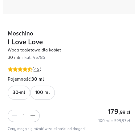
Moschino
I Love Love
Woda toaletowa dla kobiet
30 ml
nr kat.
45785
(
45
)
Pojemność
:
30 ml
30 ml
100 ml
179
,99
zł
100 ml = 599,97 zł
Ceny mogą się różnić w zależności od drogerii.