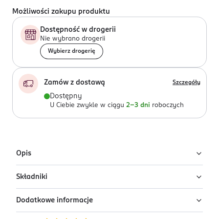
Możliwości zakupu produktu
Dostępność w drogerii
Nie wybrano drogerii
Wybierz drogerię
Zamów z dostawą
Szczegóły
Dostępny
U Ciebie zwykle w ciągu
2-3 dni
roboczych
Opis
Składniki
Moschino I Love Love to damska woda toaletowa o
kwiatowo-owocowej kompozycji z dodatkiem nuty
Dodatkowe informacje
drzewnej.
Ingredients: : ALCOHOL DENAT., SD ALCOHOL 39-C,
PARFUM, AQUA, LIMONENE, ETHYLHEXYL