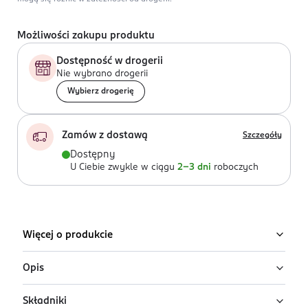
Możliwości zakupu produktu
Dostępność w drogerii
Nie wybrano drogerii
Wybierz drogerię
Zamów z dostawą
Szczegóły
Dostępny
U Ciebie zwykle w ciągu
2-3 dni
roboczych
Więcej o produkcie
Opis
Składniki
Kremowe mydło w płynie Luksja Creamy & Soft