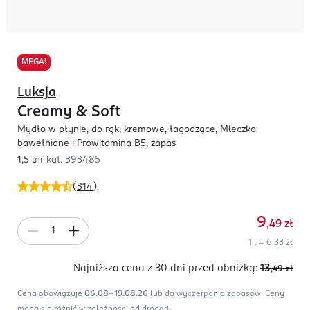
MEGA!
Luksja
Creamy & Soft
Mydło w płynie, do rąk, kremowe, łagodzące, Mleczko
bawełniane i Prowitamina B5, zapas
1,5 l
nr kat.
393485
(
314
)
9
,49
zł
1 l = 6,33 zł
Najniższa cena z 30 dni
przed obniżką:
13
,49
zł
Cena obowiązuje
06.08-19.08.26
lub do wyczerpania zapasów.
Ceny
mogą się różnić w zależności od drogerii.