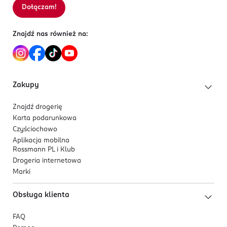
Dołączam!
Sortowanie wg
data: od najnowszej
Znajdź nas również na:
Zakupy
Znajdź drogerię
Karta podarunkowa
Czyściochowo
Aplikacja mobilna
Rossmann PL i Klub
Drogeria internetowa
Marki
Obsługa klienta
FAQ