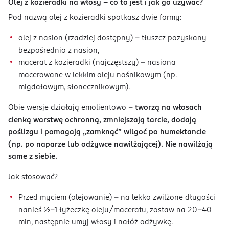
Olej z kozieradki na włosy – co to jest i jak go używać?
Pod nazwą olej z kozieradki spotkasz dwie formy:
olej z nasion (rzadziej dostępny) – tłuszcz pozyskany
bezpośrednio z nasion,
macerat z kozieradki (najczęstszy) – nasiona
macerowane w lekkim oleju nośnikowym (np.
migdałowym, słonecznikowym).
Obie wersje działają emolientowo –
tworzą na włosach
cienką warstwę ochronną, zmniejszają tarcie, dodają
poślizgu i pomagają „zamknąć” wilgoć po humektancie
(np. po naparze lub odżywce nawilżającej). Nie nawilżają
same z siebie.
Jak stosować?
Przed myciem (olejowanie) – na lekko zwilżone długości
nanieś ½–1 łyżeczkę oleju/maceratu, zostaw na 20–40
min, następnie umyj włosy i nałóż odżywkę.