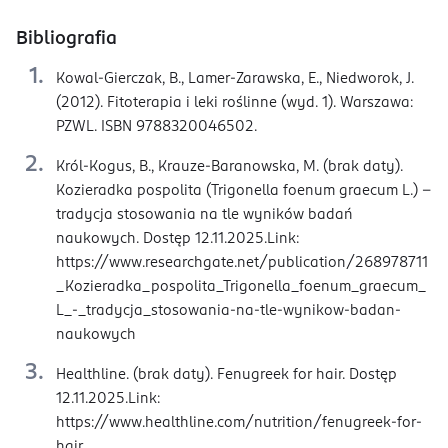
Bibliografia
Kowal-Gierczak, B., Lamer-Zarawska, E., Niedworok, J.
(2012). Fitoterapia i leki roślinne (wyd. 1). Warszawa:
PZWL. ISBN 9788320046502.
Król-Kogus, B., Krauze-Baranowska, M. (brak daty).
Kozieradka pospolita (Trigonella foenum graecum L.) –
tradycja stosowania na tle wyników badań
naukowych. Dostęp 12.11.2025.Link:
https://www.researchgate.net/publication/268978711
_Kozieradka_pospolita_Trigonella_foenum_graecum_
L_-_tradycja_stosowania-na-tle-wynikow-badan-
naukowych
Healthline. (brak daty). Fenugreek for hair. Dostęp
12.11.2025.Link:
https://www.healthline.com/nutrition/fenugreek-for-
hair