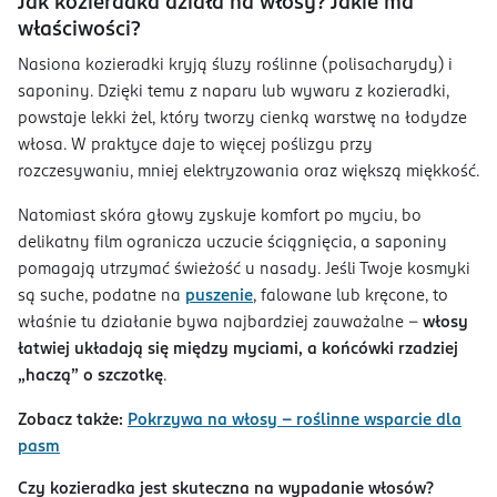
Jak kozieradka działa na włosy? Jakie ma
właściwości?
Nasiona kozieradki kryją śluzy roślinne (polisacharydy) i
saponiny. Dzięki temu z naparu lub wywaru z kozieradki,
powstaje lekki żel, który tworzy cienką warstwę na łodydze
włosa. W praktyce daje to więcej poślizgu przy
rozczesywaniu, mniej elektryzowania oraz większą miękkość.
Natomiast skóra głowy zyskuje komfort po myciu, bo
delikatny film ogranicza uczucie ściągnięcia, a saponiny
pomagają utrzymać świeżość u nasady. Jeśli Twoje kosmyki
są suche, podatne na
puszenie
, falowane lub kręcone, to
właśnie tu działanie bywa najbardziej zauważalne –
włosy
łatwiej układają się między myciami, a końcówki rzadziej
„haczą” o szczotkę
.
Zobacz także:
Pokrzywa na włosy – roślinne wsparcie dla
pasm
Czy kozieradka jest skuteczna na wypadanie włosów?